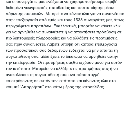
και οι συνεργάτες μας ενδέχεται να χρησιμοποιήσουμε ακριβή
«23.07.18»: Σκέψεις για τη φωτογραφική έκθεση του
δεδομένα γεωγραφικής τοποθεσίας και ταυτοποίησης μέσω
Βασίλη Βρεττού
σάρωσης συσκευών. Μπορείτε να κάνετε κλικ για να συναινέσετε
στην επεξεργασία από εμάς και τους 1538 συνεργάτες μας όπως
περιγράφεται παραπάνω. Εναλλακτικά, μπορείτε να κάνετε κλικ
Λιβάδι, κοπάδι, άνθρωπος: μια σχέση ζωής
για να αρνηθείτε να συναινέσετε ή να αποκτήσετε πρόσβαση σε
πιο λεπτομερείς πληροφορίες και να αλλάξετε τις προτιμήσεις
σας πριν συναινέσετε.
Λάβετε υπόψη ότι κάποια επεξεργασία
των προσωπικών σας δεδομένων ενδέχεται να μην απαιτεί τη
συγκατάθεσή σας, αλλά έχετε το δικαίωμα να αρνηθείτε αυτήν
την επεξεργασία. Οι προτιμήσεις σαςθα ισχύουν μόνο για αυτόν
τον ιστότοπο. Μπορείτε να αλλάξετε τις προτιμήσεις σας ή να
ανακαλέσετε τη συγκατάθεσή σας ανά πάσα στιγμή
None feed
επιστρέφοντας σε αυτόν τον ιστότοπο και κάνοντας κλικ στο
κουμπί "Απορρήτου" στο κάτω μέρος της ιστοσελίδας.
CONNECT