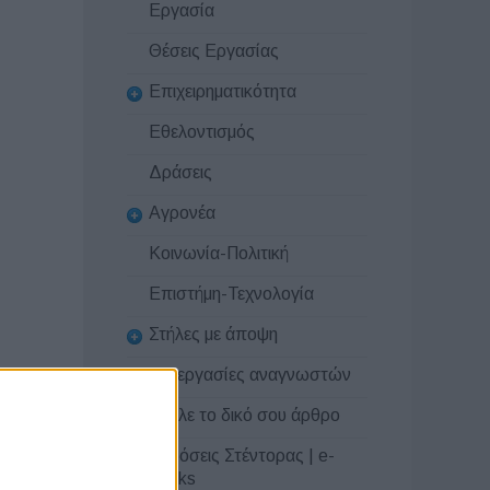
Εργασία
Θέσεις Εργασίας
Επιχειρηματικότητα
Εθελοντισμός
Δράσεις
Αγρονέα
Κοινωνία-Πολιτική
Επιστήμη-Τεχνολογία
Στήλες με άποψη
Συνεργασίες αναγνωστών
Στείλε το δικό σου άρθρο
Εκδόσεις Στέντορας | e-
books