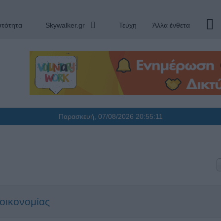
υτότητα
Skywalker.gr
Τεύχη
Άλλα ένθετα
Παρασκευή, 07/08/2026
20:55:12
 οικονομίας