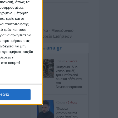
 συσκευή, όπως τα
προσαρμοσμένες
ιεχόμενο, μέτρηση
ς, εμείς και οι
και ταυτοποίησης
ό εμάς και τους
Αθηναϊκό - Μακεδονικό
ια να αρνηθείτε να
Πρακτορείο Ειδήσεων
ς προτιμήσεις σας
νδέχεται να μην
Οι προτιμήσεις σαςθα
λέσετε τη
κ στο κουμπί
ΜΦΩΝΩ