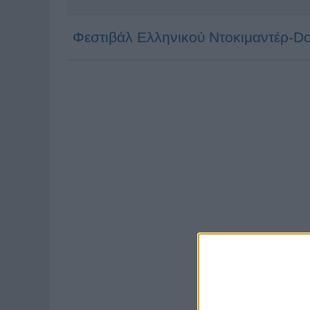
Φεστιβάλ Ελληνικού Ντοκιμαντέρ-Do