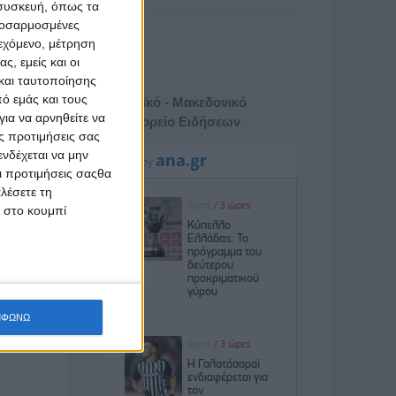
 συσκευή, όπως τα
προσαρμοσμένες
ιεχόμενο, μέτρηση
ς, εμείς και οι
και ταυτοποίησης
ό εμάς και τους
Αθηναϊκό - Μακεδονικό
ια να αρνηθείτε να
Πρακτορείο Ειδήσεων
ς προτιμήσεις σας
νδέχεται να μην
Οι προτιμήσεις σαςθα
λέσετε τη
κ στο κουμπί
ΜΦΩΝΩ