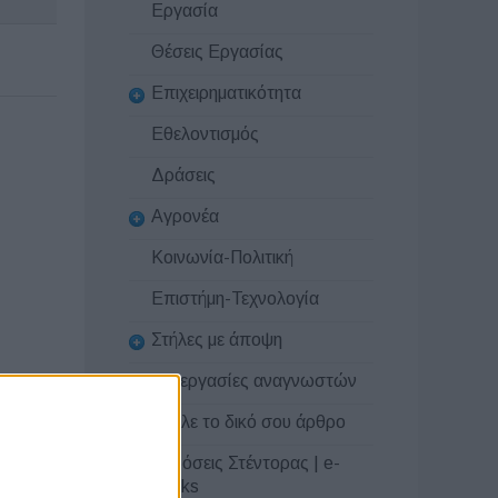
Εργασία
Θέσεις Εργασίας
Επιχειρηματικότητα
Εθελοντισμός
Δράσεις
Αγρονέα
Κοινωνία-Πολιτική
Επιστήμη-Τεχνολογία
Στήλες με άποψη
Συνεργασίες αναγνωστών
Στείλε το δικό σου άρθρο
Εκδόσεις Στέντορας | e-
books