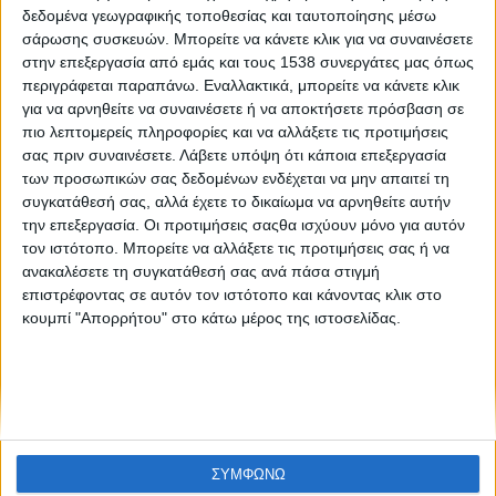
Like like #11
δεδομένα γεωγραφικής τοποθεσίας και ταυτοποίησης μέσω
σάρωσης συσκευών. Μπορείτε να κάνετε κλικ για να συναινέσετε
στην επεξεργασία από εμάς και τους 1538 συνεργάτες μας όπως
περιγράφεται παραπάνω. Εναλλακτικά, μπορείτε να κάνετε κλικ
για να αρνηθείτε να συναινέσετε ή να αποκτήσετε πρόσβαση σε
πιο λεπτομερείς πληροφορίες και να αλλάξετε τις προτιμήσεις
σας πριν συναινέσετε.
Λάβετε υπόψη ότι κάποια επεξεργασία
των προσωπικών σας δεδομένων ενδέχεται να μην απαιτεί τη
συγκατάθεσή σας, αλλά έχετε το δικαίωμα να αρνηθείτε αυτήν
None feed
την επεξεργασία. Οι προτιμήσεις σαςθα ισχύουν μόνο για αυτόν
τον ιστότοπο. Μπορείτε να αλλάξετε τις προτιμήσεις σας ή να
ανακαλέσετε τη συγκατάθεσή σας ανά πάσα στιγμή
επιστρέφοντας σε αυτόν τον ιστότοπο και κάνοντας κλικ στο
CONNECT
κουμπί "Απορρήτου" στο κάτω μέρος της ιστοσελίδας.
NEWSLETTER
ΣΥΜΦΩΝΩ