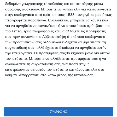
Πόσο υγιεινό είναι ένα τρόφιμο που προωθείται ως τέτοιο;
δεδομένα γεωγραφικής τοποθεσίας και ταυτοποίησης μέσω
σάρωσης συσκευών. Μπορείτε να κάνετε κλικ για να συναινέσετε
στην επεξεργασία από εμάς και τους 1538 συνεργάτες μας όπως
περιγράφεται παραπάνω. Εναλλακτικά, μπορείτε να κάνετε κλικ
για να αρνηθείτε να συναινέσετε ή να αποκτήσετε πρόσβαση σε
πιο λεπτομερείς πληροφορίες και να αλλάξετε τις προτιμήσεις
σας πριν συναινέσετε.
Λάβετε υπόψη ότι κάποια επεξεργασία
των προσωπικών σας δεδομένων ενδέχεται να μην απαιτεί τη
συγκατάθεσή σας, αλλά έχετε το δικαίωμα να αρνηθείτε αυτήν
None feed
την επεξεργασία. Οι προτιμήσεις σαςθα ισχύουν μόνο για αυτόν
τον ιστότοπο. Μπορείτε να αλλάξετε τις προτιμήσεις σας ή να
ανακαλέσετε τη συγκατάθεσή σας ανά πάσα στιγμή
επιστρέφοντας σε αυτόν τον ιστότοπο και κάνοντας κλικ στο
CONNECT
κουμπί "Απορρήτου" στο κάτω μέρος της ιστοσελίδας.
NEWSLETTER
ΣΥΜΦΩΝΩ