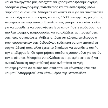
και οι συνεργάτες μας ενδέχεται να χρησιμοποιήσουμε ακριβή
H αποτελεσματική προστασία της Caretta caretta περνάει
δεδομένα γεωγραφικής τοποθεσίας και ταυτοποίησης μέσω
μέσα από τις παραλίες ωοτοκίας
σάρωσης συσκευών. Μπορείτε να κάνετε κλικ για να συναινέσετε
στην επεξεργασία από εμάς και τους 1538 συνεργάτες μας όπως
περιγράφεται παραπάνω. Εναλλακτικά, μπορείτε να κάνετε κλικ
Το Εθνικό Σχέδιο Δράσης για την Οδική Ασφάλεια,
για να αρνηθείτε να συναινέσετε ή να αποκτήσετε πρόσβαση σε
παρουσία του πρωθυπουργού
πιο λεπτομερείς πληροφορίες και να αλλάξετε τις προτιμήσεις
σας πριν συναινέσετε.
Λάβετε υπόψη ότι κάποια επεξεργασία
των προσωπικών σας δεδομένων ενδέχεται να μην απαιτεί τη
συγκατάθεσή σας, αλλά έχετε το δικαίωμα να αρνηθείτε αυτήν
την επεξεργασία. Οι προτιμήσεις σαςθα ισχύουν μόνο για αυτόν
τον ιστότοπο. Μπορείτε να αλλάξετε τις προτιμήσεις σας ή να
ανακαλέσετε τη συγκατάθεσή σας ανά πάσα στιγμή
επιστρέφοντας σε αυτόν τον ιστότοπο και κάνοντας κλικ στο
None feed
κουμπί "Απορρήτου" στο κάτω μέρος της ιστοσελίδας.
CONNECT