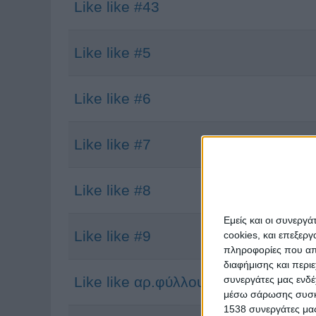
Like like #43
Like like #5
Like like #6
Like like #7
Like like #8
Εμείς και οι συνεργ
Like like #9
cookies, και επεξε
πληροφορίες που απο
διαφήμισης και περι
συνεργάτες μας ενδέ
Like like αρ.φύλλου 32
μέσω σάρωσης συσκευ
1538 συνεργάτες μας