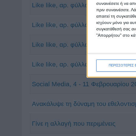
συναινέσετε ή να απ
Like like, αρ. φύλλου 23
πριν συναινέσετε.
Λά
απαιτεί τη συγκατάθ
ισχύουν μόνο για αυ
Like like, αρ. φύλλου 24
συγκατάθεσή σας ανά
"Απορρήτου" στο κάτ
Like like, αρ. φύλλου 25
Like like, αρ. φύλλου 35
ΠΕΡΙΣΣΟΤΕΡΕΣ 
Social Media, 4 - 11 Φεβρουαρίου 
Ανακάλυψε τη δύναμη του εθελοντι
Γίνε η αλλαγή που περιμένεις