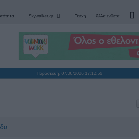
υτότητα
Skywalker.gr
Τεύχη
Άλλα ένθετα
Παρασκευή, 07/08/2026
17:13:00
ίδα