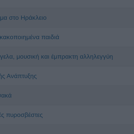
ώμα στο Ηράκλειο
 κακοποιημένα παιδιά
όγελα, μουσική και έμπρακτη αλληλεγγύη
ής Ανάπτυξης
υσακά
ές πυροσβέστες