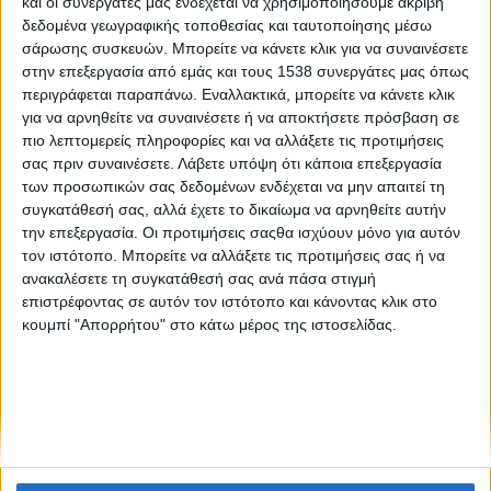
και οι συνεργάτες μας ενδέχεται να χρησιμοποιήσουμε ακριβή
Like like #14
δεδομένα γεωγραφικής τοποθεσίας και ταυτοποίησης μέσω
σάρωσης συσκευών. Μπορείτε να κάνετε κλικ για να συναινέσετε
στην επεξεργασία από εμάς και τους 1538 συνεργάτες μας όπως
Στα Social Media, 13-20 Μαΐου 2019
περιγράφεται παραπάνω. Εναλλακτικά, μπορείτε να κάνετε κλικ
για να αρνηθείτε να συναινέσετε ή να αποκτήσετε πρόσβαση σε
πιο λεπτομερείς πληροφορίες και να αλλάξετε τις προτιμήσεις
σας πριν συναινέσετε.
Λάβετε υπόψη ότι κάποια επεξεργασία
των προσωπικών σας δεδομένων ενδέχεται να μην απαιτεί τη
συγκατάθεσή σας, αλλά έχετε το δικαίωμα να αρνηθείτε αυτήν
την επεξεργασία. Οι προτιμήσεις σαςθα ισχύουν μόνο για αυτόν
τον ιστότοπο. Μπορείτε να αλλάξετε τις προτιμήσεις σας ή να
None feed
ανακαλέσετε τη συγκατάθεσή σας ανά πάσα στιγμή
επιστρέφοντας σε αυτόν τον ιστότοπο και κάνοντας κλικ στο
κουμπί "Απορρήτου" στο κάτω μέρος της ιστοσελίδας.
CONNECT
NEWSLETTER