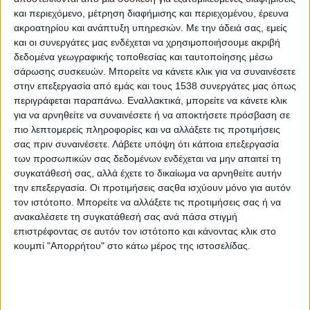
4ος Δρόμος Θυσίας «Κακολύρι 1944»
και περιεχόμενο, μέτρηση διαφήμισης και περιεχομένου, έρευνα
ακροατηρίου και ανάπτυξη υπηρεσιών.
Με την άδειά σας, εμείς
και οι συνεργάτες μας ενδέχεται να χρησιμοποιήσουμε ακριβή
Like like #13
δεδομένα γεωγραφικής τοποθεσίας και ταυτοποίησης μέσω
σάρωσης συσκευών. Μπορείτε να κάνετε κλικ για να συναινέσετε
στην επεξεργασία από εμάς και τους 1538 συνεργάτες μας όπως
Like like #21
περιγράφεται παραπάνω. Εναλλακτικά, μπορείτε να κάνετε κλικ
για να αρνηθείτε να συναινέσετε ή να αποκτήσετε πρόσβαση σε
πιο λεπτομερείς πληροφορίες και να αλλάξετε τις προτιμήσεις
Like like #9
σας πριν συναινέσετε.
Λάβετε υπόψη ότι κάποια επεξεργασία
των προσωπικών σας δεδομένων ενδέχεται να μην απαιτεί τη
Στα Social Media - 1
συγκατάθεσή σας, αλλά έχετε το δικαίωμα να αρνηθείτε αυτήν
την επεξεργασία. Οι προτιμήσεις σαςθα ισχύουν μόνο για αυτόν
τον ιστότοπο. Μπορείτε να αλλάξετε τις προτιμήσεις σας ή να
Στα Social Media, 1-8 Απριλίου 2019
ανακαλέσετε τη συγκατάθεσή σας ανά πάσα στιγμή
επιστρέφοντας σε αυτόν τον ιστότοπο και κάνοντας κλικ στο
κουμπί "Απορρήτου" στο κάτω μέρος της ιστοσελίδας.
Στα Social Media, 17-24 Ιουνίου 2019
Συνολικός απολογισμός Προγράμματος Υποστήριξης
Εθελοντικών Ομάδων Δασοπυροπροστασίας (2022-