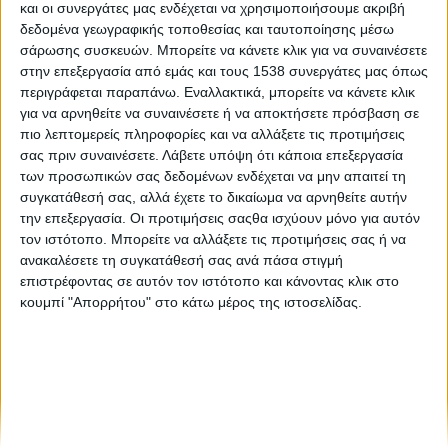
και οι συνεργάτες μας ενδέχεται να χρησιμοποιήσουμε ακριβή
Ερυθρός Σταυρός: Η κλιματική αλλαγή είναι μια πολύ
δεδομένα γεωγραφικής τοποθεσίας και ταυτοποίησης μέσω
μεγαλύτερη απειλή για τον κόσμο από την πανδημία του
σάρωσης συσκευών. Μπορείτε να κάνετε κλικ για να συναινέσετε
κορονοϊού
στην επεξεργασία από εμάς και τους 1538 συνεργάτες μας όπως
περιγράφεται παραπάνω. Εναλλακτικά, μπορείτε να κάνετε κλικ
για να αρνηθείτε να συναινέσετε ή να αποκτήσετε πρόσβαση σε
Στα Social Media - 1
πιο λεπτομερείς πληροφορίες και να αλλάξετε τις προτιμήσεις
σας πριν συναινέσετε.
Λάβετε υπόψη ότι κάποια επεξεργασία
των προσωπικών σας δεδομένων ενδέχεται να μην απαιτεί τη
συγκατάθεσή σας, αλλά έχετε το δικαίωμα να αρνηθείτε αυτήν
την επεξεργασία. Οι προτιμήσεις σαςθα ισχύουν μόνο για αυτόν
τον ιστότοπο. Μπορείτε να αλλάξετε τις προτιμήσεις σας ή να
ανακαλέσετε τη συγκατάθεσή σας ανά πάσα στιγμή
επιστρέφοντας σε αυτόν τον ιστότοπο και κάνοντας κλικ στο
None feed
κουμπί "Απορρήτου" στο κάτω μέρος της ιστοσελίδας.
CONNECT