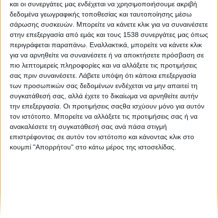
και οι συνεργάτες μας ενδέχεται να χρησιμοποιήσουμε ακριβή
«Έξυπνο» λογισμικό βρίσκει την τέλεια μπέιμπι σίτερ για
δεδομένα γεωγραφικής τοποθεσίας και ταυτοποίησης μέσω
το μωρό σας
σάρωσης συσκευών. Μπορείτε να κάνετε κλικ για να συναινέσετε
στην επεξεργασία από εμάς και τους 1538 συνεργάτες μας όπως
περιγράφεται παραπάνω. Εναλλακτικά, μπορείτε να κάνετε κλικ
Επαγγελματικός προσανατολισμός| 3 κριτήρια για την
για να αρνηθείτε να συναινέσετε ή να αποκτήσετε πρόσβαση σε
επιλογή μεταπτυχιακού
πιο λεπτομερείς πληροφορίες και να αλλάξετε τις προτιμήσεις
σας πριν συναινέσετε.
Λάβετε υπόψη ότι κάποια επεξεργασία
των προσωπικών σας δεδομένων ενδέχεται να μην απαιτεί τη
συγκατάθεσή σας, αλλά έχετε το δικαίωμα να αρνηθείτε αυτήν
την επεξεργασία. Οι προτιμήσεις σαςθα ισχύουν μόνο για αυτόν
τον ιστότοπο. Μπορείτε να αλλάξετε τις προτιμήσεις σας ή να
ανακαλέσετε τη συγκατάθεσή σας ανά πάσα στιγμή
επιστρέφοντας σε αυτόν τον ιστότοπο και κάνοντας κλικ στο
None feed
κουμπί "Απορρήτου" στο κάτω μέρος της ιστοσελίδας.
CONNECT