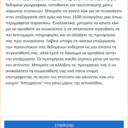
Επαγγελματικός Προσανατολισμός | Ακαδημίες
δεδομένα γεωγραφικής τοποθεσίας και ταυτοποίησης μέσω
Εμπορικού Ναυτικού στην Ελλάδα
σάρωσης συσκευών. Μπορείτε να κάνετε κλικ για να συναινέσετε
στην επεξεργασία από εμάς και τους 1538 συνεργάτες μας όπως
περιγράφεται παραπάνω. Εναλλακτικά, μπορείτε να κάνετε κλικ
για να αρνηθείτε να συναινέσετε ή να αποκτήσετε πρόσβαση σε
πιο λεπτομερείς πληροφορίες και να αλλάξετε τις προτιμήσεις
σας πριν συναινέσετε.
Λάβετε υπόψη ότι κάποια επεξεργασία
των προσωπικών σας δεδομένων ενδέχεται να μην απαιτεί τη
συγκατάθεσή σας, αλλά έχετε το δικαίωμα να αρνηθείτε αυτήν
την επεξεργασία. Οι προτιμήσεις σαςθα ισχύουν μόνο για αυτόν
None feed
τον ιστότοπο. Μπορείτε να αλλάξετε τις προτιμήσεις σας ή να
ανακαλέσετε τη συγκατάθεσή σας ανά πάσα στιγμή
επιστρέφοντας σε αυτόν τον ιστότοπο και κάνοντας κλικ στο
κουμπί "Απορρήτου" στο κάτω μέρος της ιστοσελίδας.
CONNECT
NEWSLETTER
ΣΥΜΦΩΝΩ