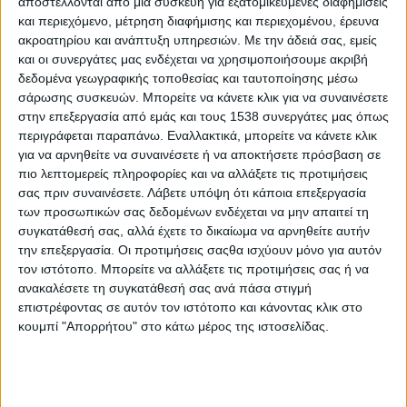
αποστέλλονται από μια συσκευή για εξατομικευμένες διαφημίσεις
Oι άτυποι κανόνες κοινωνικοποίησης του Facebook
και περιεχόμενο, μέτρηση διαφήμισης και περιεχομένου, έρευνα
ακροατηρίου και ανάπτυξη υπηρεσιών.
Με την άδειά σας, εμείς
και οι συνεργάτες μας ενδέχεται να χρησιμοποιήσουμε ακριβή
Ακούγοντας τα παιδιά | Πώς μπορούμε να τα
δεδομένα γεωγραφικής τοποθεσίας και ταυτοποίησης μέσω
κατανοήσουμε;
σάρωσης συσκευών. Μπορείτε να κάνετε κλικ για να συναινέσετε
στην επεξεργασία από εμάς και τους 1538 συνεργάτες μας όπως
περιγράφεται παραπάνω. Εναλλακτικά, μπορείτε να κάνετε κλικ
Επικοινωνία: Χτίζοντας γέφυρες
για να αρνηθείτε να συναινέσετε ή να αποκτήσετε πρόσβαση σε
πιο λεπτομερείς πληροφορίες και να αλλάξετε τις προτιμήσεις
Η ουσιαστική επικοινωνία η βάση για τη διασφάλιση
σας πριν συναινέσετε.
Λάβετε υπόψη ότι κάποια επεξεργασία
υγιών σχέσεων
των προσωπικών σας δεδομένων ενδέχεται να μην απαιτεί τη
συγκατάθεσή σας, αλλά έχετε το δικαίωμα να αρνηθείτε αυτήν
την επεξεργασία. Οι προτιμήσεις σαςθα ισχύουν μόνο για αυτόν
Ο ρόλος των συναισθημάτων στην επικοινωνία
τον ιστότοπο. Μπορείτε να αλλάξετε τις προτιμήσεις σας ή να
ανακαλέσετε τη συγκατάθεσή σας ανά πάσα στιγμή
επιστρέφοντας σε αυτόν τον ιστότοπο και κάνοντας κλικ στο
Οι κώδικες της επικοινωνιακής συμπεριφοράς
κουμπί "Απορρήτου" στο κάτω μέρος της ιστοσελίδας.
Προγραμματισμός, οργάνωση και εκπαίδευση τα
συστατικά της επιτυχίας στις τηλεφωνικές πωλήσεις