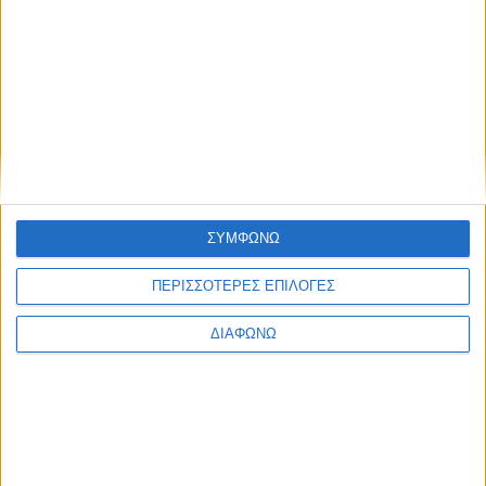
Το πρόσωπο της ανεργίας
None feed
ΣΥΜΦΩΝΩ
ΠΕΡΙΣΣΟΤΕΡΕΣ ΕΠΙΛΟΓΕΣ
ΔΙΑΦΩΝΩ
CONNECT
NEWSLETTER