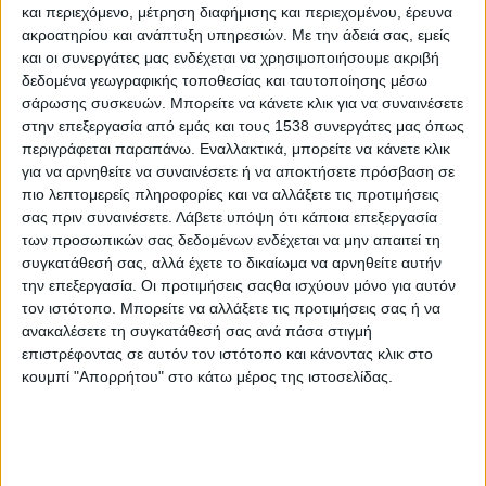
Αναρτήθηκε ο Οδηγός του προγράμματος «Ανακυκλώνω
και περιεχόμενο, μέτρηση διαφήμισης και περιεχομένου, έρευνα
ακροατηρίου και ανάπτυξη υπηρεσιών.
Με την άδειά σας, εμείς
– Aλλάζω Θερμοσίφωνα»
και οι συνεργάτες μας ενδέχεται να χρησιμοποιήσουμε ακριβή
δεδομένα γεωγραφικής τοποθεσίας και ταυτοποίησης μέσω
Ανοίγει σήμερα η ηλεκτρονική πλατφόρμα για την
σάρωσης συσκευών. Μπορείτε να κάνετε κλικ για να συναινέσετε
προστασία της πρώτης κατοικίας
στην επεξεργασία από εμάς και τους 1538 συνεργάτες μας όπως
περιγράφεται παραπάνω. Εναλλακτικά, μπορείτε να κάνετε κλικ
για να αρνηθείτε να συναινέσετε ή να αποκτήσετε πρόσβαση σε
Επιδότηση ενοικίου: Άνοιξε η ηλεκτρονική πλατφόρμα για
πιο λεπτομερείς πληροφορίες και να αλλάξετε τις προτιμήσεις
την υποβολή αιτήσεων
σας πριν συναινέσετε.
Λάβετε υπόψη ότι κάποια επεξεργασία
των προσωπικών σας δεδομένων ενδέχεται να μην απαιτεί τη
συγκατάθεσή σας, αλλά έχετε το δικαίωμα να αρνηθείτε αυτήν
Επιδότηση στα επιχειρηματικά δάνεια μέσω του
την επεξεργασία. Οι προτιμήσεις σαςθα ισχύουν μόνο για αυτόν
προγράμματος "ΓΕΦΥΡΑ 2"
τον ιστότοπο. Μπορείτε να αλλάξετε τις προτιμήσεις σας ή να
ανακαλέσετε τη συγκατάθεσή σας ανά πάσα στιγμή
επιστρέφοντας σε αυτόν τον ιστότοπο και κάνοντας κλικ στο
Μέχρι και... μηδενικές τιμές για το ρεύμα με την
κουμπί "Απορρήτου" στο κάτω μέρος της ιστοσελίδας.
επιδότηση του Σεπτεμβρίου
Προσεχώς το νέο «διευρυμένο Εξοικονομώ κατ’ οίκον»