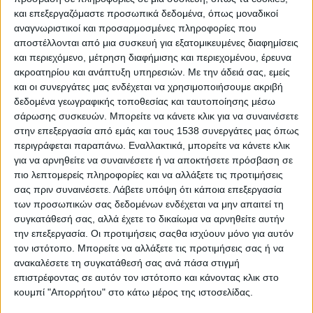
Αγροτικά νέα και όχι μόνο
και επεξεργαζόμαστε προσωπικά δεδομένα, όπως μοναδικοί
αναγνωριστικοί και προσαρμοσμένες πληροφορίες που
αποστέλλονται από μια συσκευή για εξατομικευμένες διαφημίσεις
Απαραίτητες οι επενδύσεις σε δημόσιες υποδομές
και περιεχόμενο, μέτρηση διαφήμισης και περιεχομένου, έρευνα
ακροατηρίου και ανάπτυξη υπηρεσιών.
Με την άδειά σας, εμείς
και οι συνεργάτες μας ενδέχεται να χρησιμοποιήσουμε ακριβή
Δυνατότητες επενδύσεων σε πολλούς τομείς της
δεδομένα γεωγραφικής τοποθεσίας και ταυτοποίησης μέσω
ελληνικής αγοράς
σάρωσης συσκευών. Μπορείτε να κάνετε κλικ για να συναινέσετε
στην επεξεργασία από εμάς και τους 1538 συνεργάτες μας όπως
περιγράφεται παραπάνω. Εναλλακτικά, μπορείτε να κάνετε κλικ
Εις άγραν χρήματος και επενδύσεων
για να αρνηθείτε να συναινέσετε ή να αποκτήσετε πρόσβαση σε
πιο λεπτομερείς πληροφορίες και να αλλάξετε τις προτιμήσεις
Επιχειρηματικές ευκαιρίες στις πέντε θάλασσες
σας πριν συναινέσετε.
Λάβετε υπόψη ότι κάποια επεξεργασία
των προσωπικών σας δεδομένων ενδέχεται να μην απαιτεί τη
συγκατάθεσή σας, αλλά έχετε το δικαίωμα να αρνηθείτε αυτήν
Η τεχνητή νοημοσύνη θα αλλάξει δραματικά τις
την επεξεργασία. Οι προτιμήσεις σαςθα ισχύουν μόνο για αυτόν
επιχειρήσεις
τον ιστότοπο. Μπορείτε να αλλάξετε τις προτιμήσεις σας ή να
ανακαλέσετε τη συγκατάθεσή σας ανά πάσα στιγμή
επιστρέφοντας σε αυτόν τον ιστότοπο και κάνοντας κλικ στο
Οι «Πρωταγωνιστές της Ελληνικής Οικονομίας 2026»
κουμπί "Απορρήτου" στο κάτω μέρος της ιστοσελίδας.