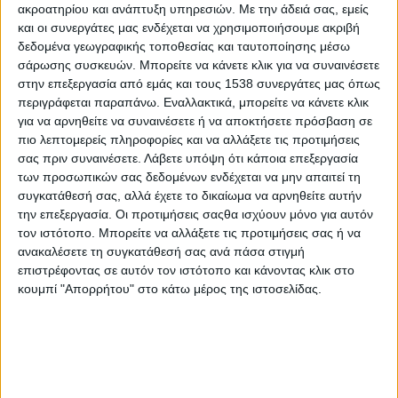
ακροατηρίου και ανάπτυξη υπηρεσιών.
Με την άδειά σας, εμείς
Like like #10
και οι συνεργάτες μας ενδέχεται να χρησιμοποιήσουμε ακριβή
δεδομένα γεωγραφικής τοποθεσίας και ταυτοποίησης μέσω
Επαγγελματικός προσανατολισμός: 5 ειδικεύσεις του
σάρωσης συσκευών. Μπορείτε να κάνετε κλικ για να συναινέσετε
μέλλοντος δίχως προπτυχιακό κύκλο σπουδών
στην επεξεργασία από εμάς και τους 1538 συνεργάτες μας όπως
περιγράφεται παραπάνω. Εναλλακτικά, μπορείτε να κάνετε κλικ
για να αρνηθείτε να συναινέσετε ή να αποκτήσετε πρόσβαση σε
Πόσο αφορά τους μαθητές η Τεχνητή Νοημοσύνη;
πιο λεπτομερείς πληροφορίες και να αλλάξετε τις προτιμήσεις
σας πριν συναινέσετε.
Λάβετε υπόψη ότι κάποια επεξεργασία
των προσωπικών σας δεδομένων ενδέχεται να μην απαιτεί τη
Στα Social Media, 06-13 Μαΐου 2019
συγκατάθεσή σας, αλλά έχετε το δικαίωμα να αρνηθείτε αυτήν
την επεξεργασία. Οι προτιμήσεις σαςθα ισχύουν μόνο για αυτόν
τον ιστότοπο. Μπορείτε να αλλάξετε τις προτιμήσεις σας ή να
Στην εκπαίδευση δεν υπάρχουν αδιέξοδα!
ανακαλέσετε τη συγκατάθεσή σας ανά πάσα στιγμή
επιστρέφοντας σε αυτόν τον ιστότοπο και κάνοντας κλικ στο
κουμπί "Απορρήτου" στο κάτω μέρος της ιστοσελίδας.
None feed