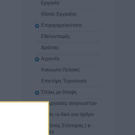
Εργασία
Θέσεις Εργασίας
Επιχειρηματικότητα
Εθελοντισμός
Δράσεις
Αγρονέα
Κοινωνία-Πολιτική
Επιστήμη-Τεχνολογία
Στήλες με άποψη
Συνεργασίες αναγνωστών
Στείλε το δικό σου άρθρο
Εκδόσεις Στέντορας | e-
books