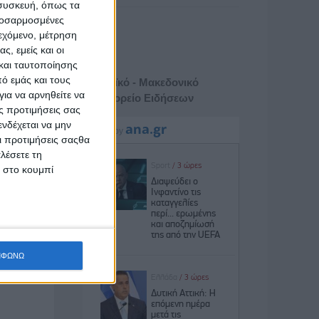
 συσκευή, όπως τα
προσαρμοσμένες
ιεχόμενο, μέτρηση
ς, εμείς και οι
και ταυτοποίησης
ό εμάς και τους
Αθηναϊκό - Μακεδονικό
ια να αρνηθείτε να
Πρακτορείο Ειδήσεων
ς προτιμήσεις σας
νδέχεται να μην
Οι προτιμήσεις σαςθα
λέσετε τη
κ στο κουμπί
ΜΦΩΝΩ