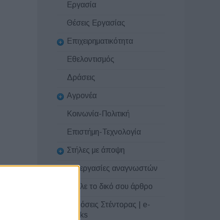
Εργασία
Θέσεις Εργασίας
Επιχειρηματικότητα
Εθελοντισμός
Δράσεις
Αγρονέα
Κοινωνία-Πολιτική
Επιστήμη-Τεχνολογία
Στήλες με άποψη
Συνεργασίες αναγνωστών
Στείλε το δικό σου άρθρο
Εκδόσεις Στέντορας | e-
books