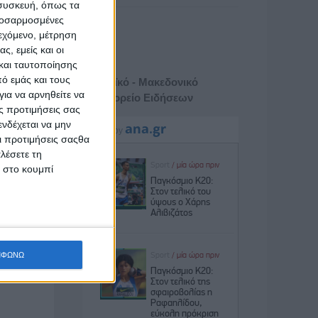
 συσκευή, όπως τα
προσαρμοσμένες
ιεχόμενο, μέτρηση
ς, εμείς και οι
και ταυτοποίησης
ό εμάς και τους
Αθηναϊκό - Μακεδονικό
ια να αρνηθείτε να
Πρακτορείο Ειδήσεων
ς προτιμήσεις σας
νδέχεται να μην
Οι προτιμήσεις σαςθα
λέσετε τη
κ στο κουμπί
ΜΦΩΝΩ