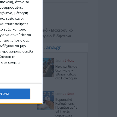
 συσκευή, όπως τα
προσαρμοσμένες
ιεχόμενο, μέτρηση
ς, εμείς και οι
και ταυτοποίησης
ό εμάς και τους
Αθηναϊκό - Μακεδονικό
ια να αρνηθείτε να
Πρακτορείο Ειδήσεων
ς προτιμήσεις σας
νδέχεται να μην
Οι προτιμήσεις σαςθα
λέσετε τη
κ στο κουμπί
ΜΦΩΝΩ