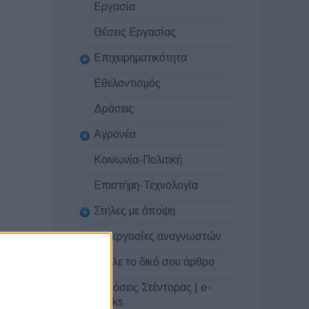
Εργασία
Θέσεις Εργασίας
Επιχειρηματικότητα
Εθελοντισμός
Δράσεις
Αγρονέα
Κοινωνία-Πολιτική
Επιστήμη-Τεχνολογία
Στήλες με άποψη
Συνεργασίες αναγνωστών
Στείλε το δικό σου άρθρο
Εκδόσεις Στέντορας | e-
books