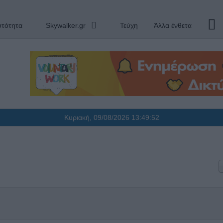
υτότητα
Skywalker.gr
Τεύχη
Άλλα ένθετα
Κυριακή, 09/08/2026
13:49:52