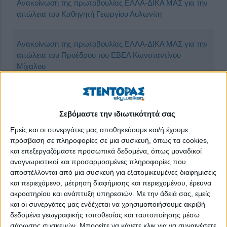
Ανακοίνωση της πρωτοβουλίας ΕΛΛΑ-ΔΙΚΑ ΜΑΣ για την
απώλεια του Καθηγητή Γεωργίου Αυλωνίτη
Ανακοίνωση της πρωτοβουλίας ΕΛΛΑ-ΔΙΚΑ ΜΑΣ για την
απώλεια του Προέδρου του ΕΒΕΑ Κωνσταντίνου
Μίχαλου
ΔΕΛΤΙΟ ΤΥΠΟΥ : Υπό την Αιγίδα της πρωτοβουλίας
ΕΛΛΑ-ΔΙΚΑ ΜΑΣ πραγματοποιήθηκε το 1st Family
Σεβόμαστε την ιδιωτικότητά σας
Business Conference
Εμείς και οι συνεργάτες μας αποθηκεύουμε και/ή έχουμε
πρόσβαση σε πληροφορίες σε μια συσκευή, όπως τα cookies,
Διαδικτυακό workshop με θέμα την Ανακύκλωση από την
και επεξεργαζόμαστε προσωπικά δεδομένα, όπως μοναδικοί
ΕΛΛΑ-ΔΙΚΑ ΜΑΣ, την ΕΕΝΕ και την Ελληνική Παραγωγή
αναγνωριστικοί και προσαρμοσμένες πληροφορίες που
αποστέλλονται από μια συσκευή για εξατομικευμένες διαφημίσεις
και περιεχόμενο, μέτρηση διαφήμισης και περιεχομένου, έρευνα
Δίπλα στους μαθητές η Πρωτοβουλία ΕΛΛΑ-ΔΙΚΑ ΜΑΣ
ακροατηρίου και ανάπτυξη υπηρεσιών.
Με την άδειά σας, εμείς
με ομιλίες στο Σχολείο Κωστέα-Γείτονα και στο 1ο
και οι συνεργάτες μας ενδέχεται να χρησιμοποιήσουμε ακριβή
Γυμνάσιο Γέρακα
δεδομένα γεωγραφικής τοποθεσίας και ταυτοποίησης μέσω
σάρωσης συσκευών. Μπορείτε να κάνετε κλικ για να συναινέσετε