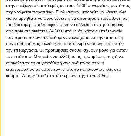
στην επεξεργασία από εμάς και τους 1538 συνεργάτες μας όπως
Δυναμικά συνεχίζεται η διαφημιστική καμπάνια της
περιγράφεται παραπάνω. Εναλλακτικά, μπορείτε να κάνετε κλικ
πρωτοβουλίας ΕΛΛΑ-ΔΙΚΑ ΜΑΣ με τηλεοπτικό και
για να αρνηθείτε να συναινέσετε ή να αποκτήσετε πρόσβαση σε
ραδιοφωνικό σποτ
πιο λεπτομερείς πληροφορίες και να αλλάξετε τις προτιμήσεις
σας πριν συναινέσετε.
Λάβετε υπόψη ότι κάποια επεξεργασία
των προσωπικών σας δεδομένων ενδέχεται να μην απαιτεί τη
Δυναμικά συνεχίζεται η διαφημιστική καμπάνια της
συγκατάθεσή σας, αλλά έχετε το δικαίωμα να αρνηθείτε αυτήν
πρωτοβουλίας ΕΛΛΑ-ΔΙΚΑ ΜΑΣ με τηλεοπτικό και
την επεξεργασία. Οι προτιμήσεις σαςθα ισχύουν μόνο για αυτόν
ραδιοφωνικό σποτ
τον ιστότοπο. Μπορείτε να αλλάξετε τις προτιμήσεις σας ή να
ανακαλέσετε τη συγκατάθεσή σας ανά πάσα στιγμή
επιστρέφοντας σε αυτόν τον ιστότοπο και κάνοντας κλικ στο
ΕΛΛΑ - ΔΙΚΑ ΜΑΣ
κουμπί "Απορρήτου" στο κάτω μέρος της ιστοσελίδας.
ΕΛΛΑ-ΔΙΚΑ ΜΑΣ και σούπερ μάρκετ Θανόπουλος
προχωρούν σε νέα συνεργασία
ΕΛΛΑ-ΔΙΚΑ ΜΑΣ και σούπερ μάρκετ Θανόπουλος: Η
πρώτη συνεργασία στο ελληνικό λιανεμπόριο για το 2025