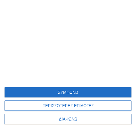
Η πρωτοβουλία ΕΛΛΑ-ΔΙΚΑ ΜΑΣ καλωσορίζει την
εταιρία Οικογένεια Στεργίου
Η πρωτοβουλία ΕΛΛΑ-ΔΙΚΑ ΜΑΣ καλωσορίζει το νέο
μέλος, τα Τυροκομικά Θυμέλης με έδρα τη Μυτιλήνη
Η πρωτοβουλία ΕΛΛΑ-ΔΙΚΑ ΜΑΣ κοντά στους πληγέντες
της Θεσσαλίας
Η πρωτοβουλία ΕΛΛΑ-ΔΙΚΑ ΜΑΣ στην Καλαμάτα για την
κοπή της πρωτοχρονιάτικης Πίτας 2025
ΣΥΜΦΩΝΩ
Η πρωτοβουλία ΕΛΛΑ-ΔΙΚΑ ΜΑΣ στο 1ο Πειραματικό
ΠΕΡΙΣΣΟΤΕΡΕΣ ΕΠΙΛΟΓΕΣ
Γυμνάσιο Αθηνών
ΔΙΑΦΩΝΩ
Η πρωτοβουλία ΕΛΛΑ-ΔΙΚΑ ΜΑΣ ταξίδεψε για δεύτερη
χρονιά στην Αμοργό για το Authentic Big Blue