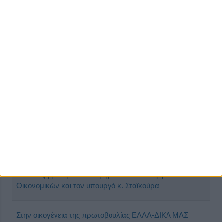
Πραγματοποιήθηκε η 12η κλειστή Ολομέλεια της
πρωτοβουλίας ΕΛΛΑ-ΔΙΚΑ ΜΑΣ
Πρώτη συμμετοχή της πρωτοβουλίας ΕΛΛΑ-ΔΙΚΑ ΜΑΣ
στη Foodexpo 2022
Πρωτοβουλία ΕΛΛΑ-ΔΙΚΑ ΜΑΣ: Με συμμετοχή 900
εταιρικών εθελοντών πραγματοποιήθηκε η Πανελλαδική
Περιβαλλοντική δράση
Πρωτοβουλία κοινής συνάντησης ΕΛΛΑ-ΔΙΚΑ ΜΑΣ και
Ελληνική Παραγωγή – Συμβούλιο Βιομηχανιών για την
Ανάπτυξη με την πολιτική ηγεσία του υπουργείου
Οικονομικών και τον υπουργό κ. Σταϊκούρα
Στην οικογένεια της πρωτοβουλίας ΕΛΛΑ-ΔΙΚΑ ΜΑΣ