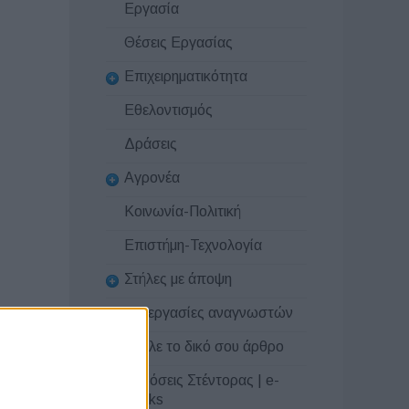
Εργασία
Θέσεις Εργασίας
Επιχειρηματικότητα
Εθελοντισμός
Δράσεις
Αγρονέα
Κοινωνία-Πολιτική
Επιστήμη-Τεχνολογία
Στήλες με άποψη
Συνεργασίες αναγνωστών
Στείλε το δικό σου άρθρο
Εκδόσεις Στέντορας | e-
books