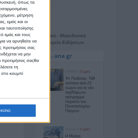
 συσκευή, όπως τα
προσαρμοσμένες
ιεχόμενο, μέτρηση
ς, εμείς και οι
και ταυτοποίησης
ό εμάς και τους
Αθηναϊκό - Μακεδονικό
ια να αρνηθείτε να
Πρακτορείο Ειδήσεων
ς προτιμήσεις σας
νδέχεται να μην
Οι προτιμήσεις σαςθα
λέσετε τη
κ στο κουμπί
ΜΦΩΝΩ