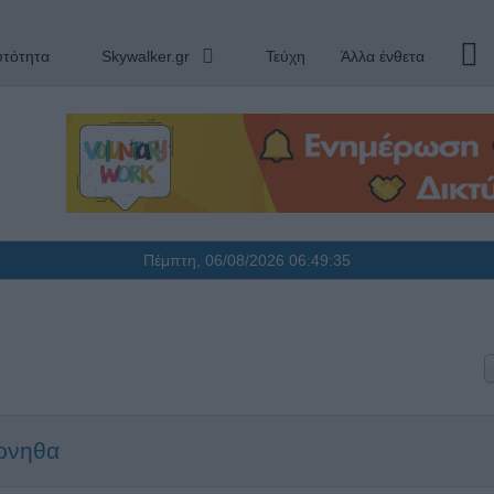
υτότητα
Skywalker.gr
Τεύχη
Άλλα ένθετα
Πέμπτη, 06/08/2026
06:49:36
άρνηθα