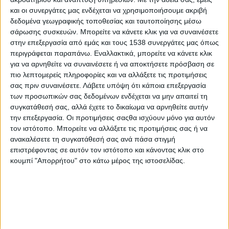
«Σχολεία ανοιχτά στην προστασία του κλίματος και στην
και οι συνεργάτες μας ενδέχεται να χρησιμοποιήσουμε ακριβή
εξοικονόμηση ενέργειας»
δεδομένα γεωγραφικής τοποθεσίας και ταυτοποίησης μέσω
σάρωσης συσκευών. Μπορείτε να κάνετε κλικ για να συναινέσετε
στην επεξεργασία από εμάς και τους 1538 συνεργάτες μας όπως
Εκπαιδευτικό πρόγραμμα από τη ΔΕΗ για την
περιγράφεται παραπάνω. Εναλλακτικά, μπορείτε να κάνετε κλικ
εξοικονόμηση ενέργειας
για να αρνηθείτε να συναινέσετε ή να αποκτήσετε πρόσβαση σε
πιο λεπτομερείς πληροφορίες και να αλλάξετε τις προτιμήσεις
σας πριν συναινέσετε.
Λάβετε υπόψη ότι κάποια επεξεργασία
Ευρωπαϊκές βιομηχανίες: Πρωτοβουλία για τη χρήση
των προσωπικών σας δεδομένων ενδέχεται να μην απαιτεί τη
ανανεώσιμων πηγών ενέργειας
συγκατάθεσή σας, αλλά έχετε το δικαίωμα να αρνηθείτε αυτήν
την επεξεργασία. Οι προτιμήσεις σαςθα ισχύουν μόνο για αυτόν
τον ιστότοπο. Μπορείτε να αλλάξετε τις προτιμήσεις σας ή να
ανακαλέσετε τη συγκατάθεσή σας ανά πάσα στιγμή
επιστρέφοντας σε αυτόν τον ιστότοπο και κάνοντας κλικ στο
κουμπί "Απορρήτου" στο κάτω μέρος της ιστοσελίδας.
None feed