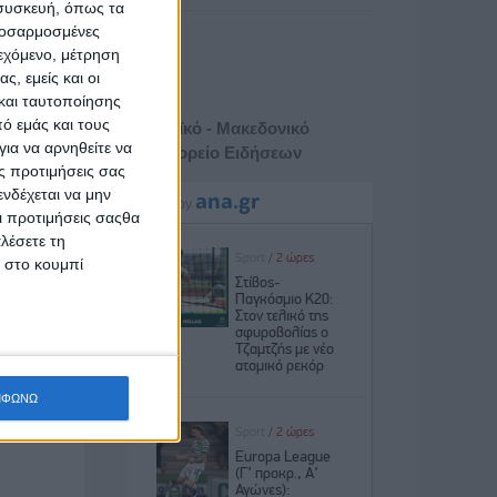
 συσκευή, όπως τα
προσαρμοσμένες
ιεχόμενο, μέτρηση
ς, εμείς και οι
και ταυτοποίησης
ό εμάς και τους
Αθηναϊκό - Μακεδονικό
ια να αρνηθείτε να
Πρακτορείο Ειδήσεων
ς προτιμήσεις σας
νδέχεται να μην
Οι προτιμήσεις σαςθα
λέσετε τη
κ στο κουμπί
ΜΦΩΝΩ