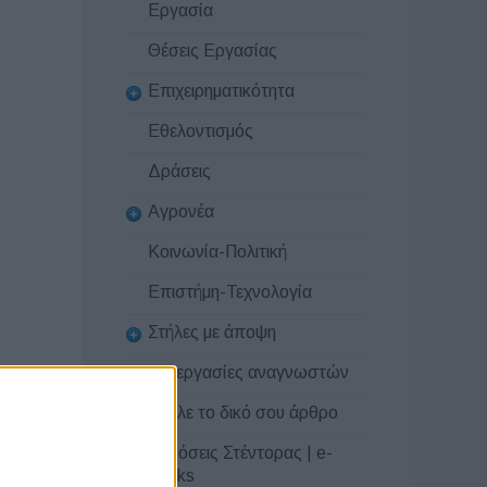
Εργασία
Θέσεις Εργασίας
Επιχειρηματικότητα
Εθελοντισμός
Δράσεις
Αγρονέα
Κοινωνία-Πολιτική
Επιστήμη-Τεχνολογία
Στήλες με άποψη
Συνεργασίες αναγνωστών
Στείλε το δικό σου άρθρο
Εκδόσεις Στέντορας | e-
books