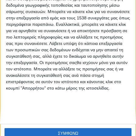
Εθελοντική Διακονία Ασθενών: Δίνεις αγάπη, παίρνεις
δεδομένα γεωγραφικής τοποθεσίας και ταυτοποίησης μέσω
χαρά
σάρωσης συσκευών. Μπορείτε να κάνετε κλικ για να συναινέσετε
στην επεξεργασία από εμάς και τους 1538 συνεργάτες μας όπως
περιγράφεται παραπάνω. Εναλλακτικά, μπορείτε να κάνετε κλικ
για να αρνηθείτε να συναινέσετε ή να αποκτήσετε πρόσβαση σε
πιο λεπτομερείς πληροφορίες και να αλλάξετε τις προτιμήσεις
σας πριν συναινέσετε.
Λάβετε υπόψη ότι κάποια επεξεργασία
των προσωπικών σας δεδομένων ενδέχεται να μην απαιτεί τη
συγκατάθεσή σας, αλλά έχετε το δικαίωμα να αρνηθείτε αυτήν
την επεξεργασία. Οι προτιμήσεις σαςθα ισχύουν μόνο για αυτόν
None feed
τον ιστότοπο. Μπορείτε να αλλάξετε τις προτιμήσεις σας ή να
ανακαλέσετε τη συγκατάθεσή σας ανά πάσα στιγμή
επιστρέφοντας σε αυτόν τον ιστότοπο και κάνοντας κλικ στο
κουμπί "Απορρήτου" στο κάτω μέρος της ιστοσελίδας.
CONNECT
NEWSLETTER
ΣΥΜΦΩΝΩ