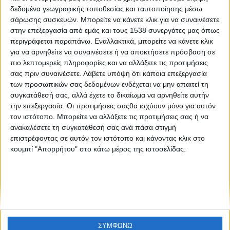
Εφαρμογή κινητού ανιχνεύει με ακρίβεια την Covid-19
δεδομένα γεωγραφικής τοποθεσίας και ταυτοποίησης μέσω
στις φωνές των ανθρώπων
σάρωσης συσκευών. Μπορείτε να κάνετε κλικ για να συναινέσετε
στην επεξεργασία από εμάς και τους 1538 συνεργάτες μας όπως
περιγράφεται παραπάνω. Εναλλακτικά, μπορείτε να κάνετε κλικ
για να αρνηθείτε να συναινέσετε ή να αποκτήσετε πρόσβαση σε
πιο λεπτομερείς πληροφορίες και να αλλάξετε τις προτιμήσεις
σας πριν συναινέσετε.
Λάβετε υπόψη ότι κάποια επεξεργασία
των προσωπικών σας δεδομένων ενδέχεται να μην απαιτεί τη
συγκατάθεσή σας, αλλά έχετε το δικαίωμα να αρνηθείτε αυτήν
την επεξεργασία. Οι προτιμήσεις σαςθα ισχύουν μόνο για αυτόν
None feed
τον ιστότοπο. Μπορείτε να αλλάξετε τις προτιμήσεις σας ή να
ανακαλέσετε τη συγκατάθεσή σας ανά πάσα στιγμή
επιστρέφοντας σε αυτόν τον ιστότοπο και κάνοντας κλικ στο
κουμπί "Απορρήτου" στο κάτω μέρος της ιστοσελίδας.
CONNECT
NEWSLETTER
ΣΥΜΦΩΝΩ