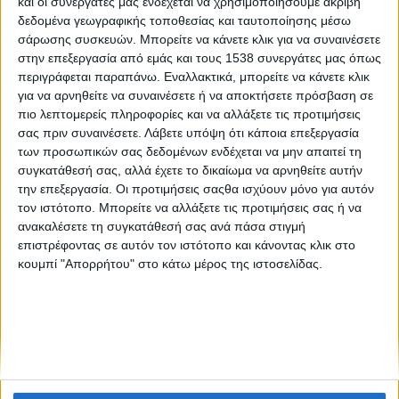
και οι συνεργάτες μας ενδέχεται να χρησιμοποιήσουμε ακριβή
Ξεπερνώντας την ντροπή
δεδομένα γεωγραφικής τοποθεσίας και ταυτοποίησης μέσω
σάρωσης συσκευών. Μπορείτε να κάνετε κλικ για να συναινέσετε
στην επεξεργασία από εμάς και τους 1538 συνεργάτες μας όπως
Οι δύο πλευρές της ντροπής
περιγράφεται παραπάνω. Εναλλακτικά, μπορείτε να κάνετε κλικ
για να αρνηθείτε να συναινέσετε ή να αποκτήσετε πρόσβαση σε
πιο λεπτομερείς πληροφορίες και να αλλάξετε τις προτιμήσεις
σας πριν συναινέσετε.
Λάβετε υπόψη ότι κάποια επεξεργασία
των προσωπικών σας δεδομένων ενδέχεται να μην απαιτεί τη
συγκατάθεσή σας, αλλά έχετε το δικαίωμα να αρνηθείτε αυτήν
την επεξεργασία. Οι προτιμήσεις σαςθα ισχύουν μόνο για αυτόν
τον ιστότοπο. Μπορείτε να αλλάξετε τις προτιμήσεις σας ή να
None feed
ανακαλέσετε τη συγκατάθεσή σας ανά πάσα στιγμή
επιστρέφοντας σε αυτόν τον ιστότοπο και κάνοντας κλικ στο
κουμπί "Απορρήτου" στο κάτω μέρος της ιστοσελίδας.
CONNECT
NEWSLETTER