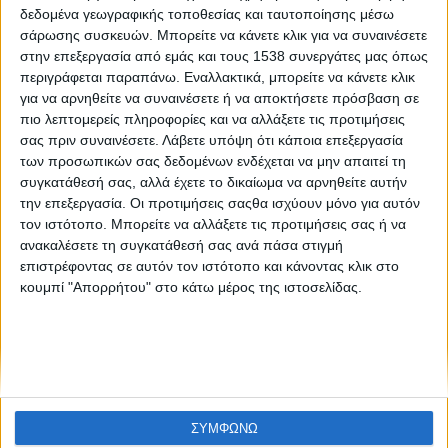
Στα Social Media, 11 - 18 Μαρτίου 2019
δεδομένα γεωγραφικής τοποθεσίας και ταυτοποίησης μέσω
σάρωσης συσκευών. Μπορείτε να κάνετε κλικ για να συναινέσετε
στην επεξεργασία από εμάς και τους 1538 συνεργάτες μας όπως
περιγράφεται παραπάνω. Εναλλακτικά, μπορείτε να κάνετε κλικ
για να αρνηθείτε να συναινέσετε ή να αποκτήσετε πρόσβαση σε
πιο λεπτομερείς πληροφορίες και να αλλάξετε τις προτιμήσεις
σας πριν συναινέσετε.
Λάβετε υπόψη ότι κάποια επεξεργασία
των προσωπικών σας δεδομένων ενδέχεται να μην απαιτεί τη
συγκατάθεσή σας, αλλά έχετε το δικαίωμα να αρνηθείτε αυτήν
None feed
την επεξεργασία. Οι προτιμήσεις σαςθα ισχύουν μόνο για αυτόν
τον ιστότοπο. Μπορείτε να αλλάξετε τις προτιμήσεις σας ή να
ανακαλέσετε τη συγκατάθεσή σας ανά πάσα στιγμή
επιστρέφοντας σε αυτόν τον ιστότοπο και κάνοντας κλικ στο
CONNECT
κουμπί "Απορρήτου" στο κάτω μέρος της ιστοσελίδας.
NEWSLETTER
ΣΥΜΦΩΝΩ