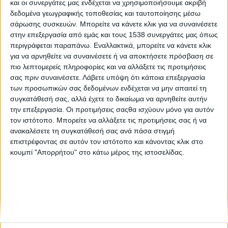
και οι συνεργάτες μας ενδέχεται να χρησιμοποιήσουμε ακριβή
Στρατηγική συνεργασία AB και WWF Ελλάς 2026-2030
δεδομένα γεωγραφικής τοποθεσίας και ταυτοποίησης μέσω
σάρωσης συσκευών. Μπορείτε να κάνετε κλικ για να συναινέσετε
στην επεξεργασία από εμάς και τους 1538 συνεργάτες μας όπως
Υπεγράφη κοινή δήλωση συνεργασίας του ΕΛΔΟ με τη
περιγράφεται παραπάνω. Εναλλακτικά, μπορείτε να κάνετε κλικ
NASA
για να αρνηθείτε να συναινέσετε ή να αποκτήσετε πρόσβαση σε
πιο λεπτομερείς πληροφορίες και να αλλάξετε τις προτιμήσεις
σας πριν συναινέσετε.
Λάβετε υπόψη ότι κάποια επεξεργασία
των προσωπικών σας δεδομένων ενδέχεται να μην απαιτεί τη
συγκατάθεσή σας, αλλά έχετε το δικαίωμα να αρνηθείτε αυτήν
την επεξεργασία. Οι προτιμήσεις σαςθα ισχύουν μόνο για αυτόν
τον ιστότοπο. Μπορείτε να αλλάξετε τις προτιμήσεις σας ή να
ανακαλέσετε τη συγκατάθεσή σας ανά πάσα στιγμή
None feed
επιστρέφοντας σε αυτόν τον ιστότοπο και κάνοντας κλικ στο
κουμπί "Απορρήτου" στο κάτω μέρος της ιστοσελίδας.
CONNECT