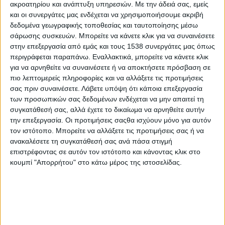
ακροατηρίου και ανάπτυξη υπηρεσιών.
Με την άδειά σας, εμείς
Για πάντα στο Διάστημα το διαστημόπλοιο Dawn της
και οι συνεργάτες μας ενδέχεται να χρησιμοποιήσουμε ακριβή
NASA
δεδομένα γεωγραφικής τοποθεσίας και ταυτοποίησης μέσω
σάρωσης συσκευών. Μπορείτε να κάνετε κλικ για να συναινέσετε
στην επεξεργασία από εμάς και τους 1538 συνεργάτες μας όπως
Δεν άντεξαν οι κινεζικοί σπόροι βαμβακιού στη Σελήνη
περιγράφεται παραπάνω. Εναλλακτικά, μπορείτε να κάνετε κλικ
για να αρνηθείτε να συναινέσετε ή να αποκτήσετε πρόσβαση σε
Διάστημα: Βιοϊατρική μελέτη για την επίδραση της
πιο λεπτομερείς πληροφορίες και να αλλάξετε τις προτιμήσεις
έλλειψης βαρύτητας στον ανθρώπινο οργανισμό
σας πριν συναινέσετε.
Λάβετε υπόψη ότι κάποια επεξεργασία
των προσωπικών σας δεδομένων ενδέχεται να μην απαιτεί τη
συγκατάθεσή σας, αλλά έχετε το δικαίωμα να αρνηθείτε αυτήν
Επίτευγμα της Κίνας η προσεδάφιση στη σκοτεινή
την επεξεργασία. Οι προτιμήσεις σαςθα ισχύουν μόνο για αυτόν
πλευρά της Σελήνης
τον ιστότοπο. Μπορείτε να αλλάξετε τις προτιμήσεις σας ή να
ανακαλέσετε τη συγκατάθεσή σας ανά πάσα στιγμή
επιστρέφοντας σε αυτόν τον ιστότοπο και κάνοντας κλικ στο
κουμπί "Απορρήτου" στο κάτω μέρος της ιστοσελίδας.
None feed