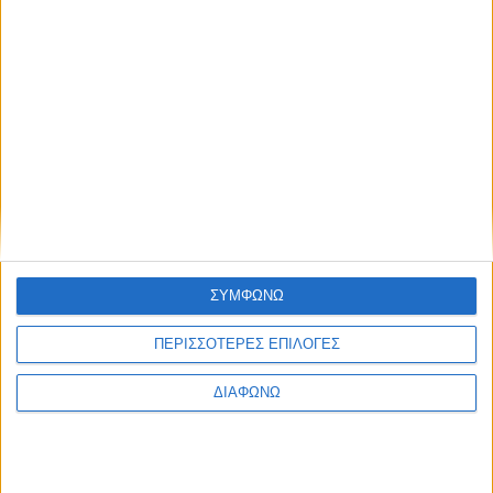
Νέα πλατφόρμα με εισιτήριο από το Zoom για τη μαζική
online παρακολούθηση καλλιτεχνικών και άλλων
εκδηλώσεων εν μέσω πανδημίας
Οι διαδικτυακές αγορές είναι το μέλλον των
επιχειρήσεων
Παιχνίδια στο διαδίκτυο: Όταν ο εθισμός χτυπά την πόρτα
σου
ΣΥΜΦΩΝΩ
Πόσο προσεκτικοί είμαστε στη χρήση του διαδικτύου;
ΠΕΡΙΣΣΟΤΕΡΕΣ ΕΠΙΛΟΓΕΣ
Σεξουαλική εκβίαση μέσω διαδικτύου: Η Δίωξη
ΔΙΑΦΩΝΩ
Ηλεκτρονικού Εγκλήματος ενημερώνει και προειδοποιεί
Ταχύτερο το «κατέβασμα» αρχείων μέσω κινητής