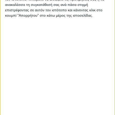
ανακαλέσετε τη συγκατάθεσή σας ανά πάσα στιγμή
Ελεύθερος χρόνος και ποιότητα ζωής
επιστρέφοντας σε αυτόν τον ιστότοπο και κάνοντας κλικ στο
κουμπί "Απορρήτου" στο κάτω μέρος της ιστοσελίδας.
Επικίνδυνα παιχνίδια στο Διαδίκτυο για παιδιά και νέους.
Έφηβοι εθελοντές ερευνούν πόσο ασφαλές είναι το
διαδίκτυο στην Ελλάδα
Η ελευθερία του λόγου στο διαδίκτυο και το φαινόμενο
των fake news
Η εξάρτηση των παιδιών από το διαδίκτυο και η
αντιμετώπισή της
Κορωνοϊός: Πώς να εξασφαλίσετε την ομαλή λειτουργία
του διαδικτύου