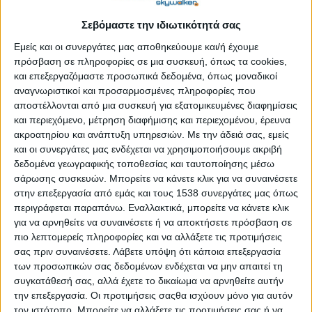
«Έξυπνο» λογισμικό βρίσκει την τέλεια μπέιμπι σίτερ για
το μωρό σας
Σεβόμαστε την ιδιωτικότητά σας
Εμείς και οι συνεργάτες μας αποθηκεύουμε και/ή έχουμε
πρόσβαση σε πληροφορίες σε μια συσκευή, όπως τα cookies,
«Τι κάνει η Ευρώπη για μένα;»: Τα μυστικά της Ε.Ε. σε
και επεξεργαζόμαστε προσωπικά δεδομένα, όπως μοναδικοί
κοινή χρήση και κρίση
αναγνωριστικοί και προσαρμοσμένες πληροφορίες που
αποστέλλονται από μια συσκευή για εξατομικευμένες διαφημίσεις
και περιεχόμενο, μέτρηση διαφήμισης και περιεχομένου, έρευνα
MyKEP live: Στην υπηρεσία του ψηφιακού
ακροατηρίου και ανάπτυξη υπηρεσιών.
Με την άδειά σας, εμείς
ανασχηματισμού του κράτους
και οι συνεργάτες μας ενδέχεται να χρησιμοποιήσουμε ακριβή
δεδομένα γεωγραφικής τοποθεσίας και ταυτοποίησης μέσω
Ασφάλεια στο διαδίκτυο
σάρωσης συσκευών. Μπορείτε να κάνετε κλικ για να συναινέσετε
στην επεξεργασία από εμάς και τους 1538 συνεργάτες μας όπως
περιγράφεται παραπάνω. Εναλλακτικά, μπορείτε να κάνετε κλικ
Διαδίκτυο: Προσπάθειες εξαπάτησης των πολιτών και
για να αρνηθείτε να συναινέσετε ή να αποκτήσετε πρόσβαση σε
διασποράς ψευδών ειδήσεων για τον κορονοϊό
πιο λεπτομερείς πληροφορίες και να αλλάξετε τις προτιμήσεις
σας πριν συναινέσετε.
Λάβετε υπόψη ότι κάποια επεξεργασία
των προσωπικών σας δεδομένων ενδέχεται να μην απαιτεί τη
Δίωξη Ηλεκτρονικού Εγκλήματος: Προειδοποίηση για
συγκατάθεσή σας, αλλά έχετε το δικαίωμα να αρνηθείτε αυτήν
κακόβουλο λογισμικό που αποστέλλεται μέσω e-mail
την επεξεργασία. Οι προτιμήσεις σαςθα ισχύουν μόνο για αυτόν
τον ιστότοπο. Μπορείτε να αλλάξετε τις προτιμήσεις σας ή να