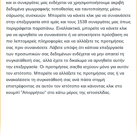
και οι συνεργάτες μας ενδέχεται να χρησιμοποιήσουμε ακριβή
Επαναπροσεγγίζοντας τη δασοφύλαξη
δεδομένα γεωγραφικής τοποθεσίας και ταυτοποίησης μέσω
σάρωσης συσκευών. Μπορείτε να κάνετε κλικ για να συναινέσετε
Συνολικός απολογισμός Προγράμματος Υποστήριξης
στην επεξεργασία από εμάς και τους 1538 συνεργάτες μας όπως
περιγράφεται παραπάνω. Εναλλακτικά, μπορείτε να κάνετε κλικ
Εθελοντικών Ομάδων Δασοπυροπροστασίας (2022-
για να αρνηθείτε να συναινέσετε ή να αποκτήσετε πρόσβαση σε
2026)
πιο λεπτομερείς πληροφορίες και να αλλάξετε τις προτιμήσεις
σας πριν συναινέσετε.
Λάβετε υπόψη ότι κάποια επεξεργασία
των προσωπικών σας δεδομένων ενδέχεται να μην απαιτεί τη
συγκατάθεσή σας, αλλά έχετε το δικαίωμα να αρνηθείτε αυτήν
την επεξεργασία. Οι προτιμήσεις σαςθα ισχύουν μόνο για αυτόν
τον ιστότοπο. Μπορείτε να αλλάξετε τις προτιμήσεις σας ή να
ανακαλέσετε τη συγκατάθεσή σας ανά πάσα στιγμή
επιστρέφοντας σε αυτόν τον ιστότοπο και κάνοντας κλικ στο
None feed
κουμπί "Απορρήτου" στο κάτω μέρος της ιστοσελίδας.
CONNECT