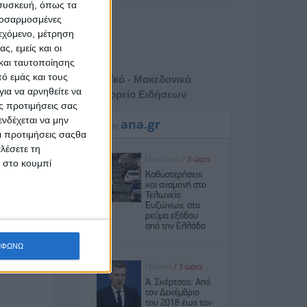
 συσκευή, όπως τα
προσαρμοσμένες
ιεχόμενο, μέτρηση
ς, εμείς και οι
και ταυτοποίησης
ό εμάς και τους
Αθηναϊκό - Μακεδονικό
ια να αρνηθείτε να
Πρακτορείο Ειδήσεων
ς προτιμήσεις σας
νδέχεται να μην
Οι προτιμήσεις σαςθα
λέσετε τη
κ στο κουμπί
ΜΦΩΝΩ