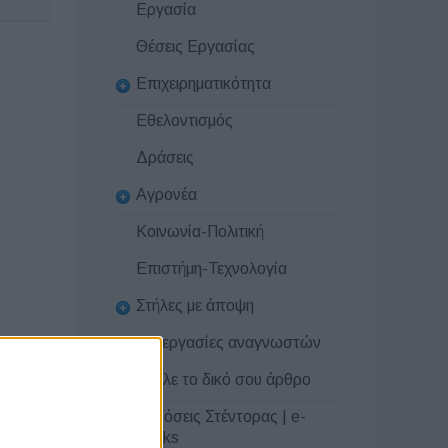
Εργασία
Θέσεις Εργασίας
Επιχειρηματικότητα
Εθελοντισμός
Δράσεις
Αγρονέα
Κοινωνία-Πολιτική
Επιστήμη-Τεχνολογία
Στήλες με άποψη
Συνεργασίες αναγνωστών
Στείλε το δικό σου άρθρο
Εκδόσεις Στέντορας | e-
books