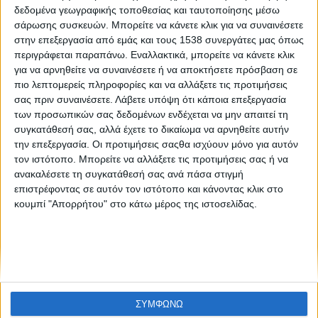
Εξετάζεται το "άνοιγμα" και άλλων δραστηριοτήτων
δεδομένα γεωγραφικής τοποθεσίας και ταυτοποίησης μέσω
σάρωσης συσκευών. Μπορείτε να κάνετε κλικ για να συναινέσετε
στην επεξεργασία από εμάς και τους 1538 συνεργάτες μας όπως
περιγράφεται παραπάνω. Εναλλακτικά, μπορείτε να κάνετε κλικ
για να αρνηθείτε να συναινέσετε ή να αποκτήσετε πρόσβαση σε
πιο λεπτομερείς πληροφορίες και να αλλάξετε τις προτιμήσεις
σας πριν συναινέσετε.
Λάβετε υπόψη ότι κάποια επεξεργασία
των προσωπικών σας δεδομένων ενδέχεται να μην απαιτεί τη
συγκατάθεσή σας, αλλά έχετε το δικαίωμα να αρνηθείτε αυτήν
None feed
την επεξεργασία. Οι προτιμήσεις σαςθα ισχύουν μόνο για αυτόν
τον ιστότοπο. Μπορείτε να αλλάξετε τις προτιμήσεις σας ή να
ανακαλέσετε τη συγκατάθεσή σας ανά πάσα στιγμή
επιστρέφοντας σε αυτόν τον ιστότοπο και κάνοντας κλικ στο
CONNECT
κουμπί "Απορρήτου" στο κάτω μέρος της ιστοσελίδας.
NEWSLETTER
ΣΥΜΦΩΝΩ