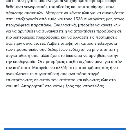
και οι συνεργάτες μας ενδέχεται να χρησιμοποιήσουμε ακριβή
Like like, αρ. φύλλου 24
δεδομένα γεωγραφικής τοποθεσίας και ταυτοποίησης μέσω
σάρωσης συσκευών. Μπορείτε να κάνετε κλικ για να συναινέσετε
στην επεξεργασία από εμάς και τους 1538 συνεργάτες μας όπως
Θεσσαλονίκη: "Παιδιά Μιλήστε!"
περιγράφεται παραπάνω. Εναλλακτικά, μπορείτε να κάνετε κλικ
για να αρνηθείτε να συναινέσετε ή να αποκτήσετε πρόσβαση σε
πιο λεπτομερείς πληροφορίες και να αλλάξετε τις προτιμήσεις
σας πριν συναινέσετε.
Λάβετε υπόψη ότι κάποια επεξεργασία
των προσωπικών σας δεδομένων ενδέχεται να μην απαιτεί τη
συγκατάθεσή σας, αλλά έχετε το δικαίωμα να αρνηθείτε αυτήν
την επεξεργασία. Οι προτιμήσεις σαςθα ισχύουν μόνο για αυτόν
τον ιστότοπο. Μπορείτε να αλλάξετε τις προτιμήσεις σας ή να
None feed
ανακαλέσετε τη συγκατάθεσή σας ανά πάσα στιγμή
επιστρέφοντας σε αυτόν τον ιστότοπο και κάνοντας κλικ στο
κουμπί "Απορρήτου" στο κάτω μέρος της ιστοσελίδας.
CONNECT
NEWSLETTER