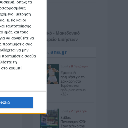
 συσκευή, όπως τα
προσαρμοσμένες
ιεχόμενο, μέτρηση
ς, εμείς και οι
και ταυτοποίησης
ό εμάς και τους
Αθηναϊκό - Μακεδονικό
ια να αρνηθείτε να
Πρακτορείο Ειδήσεων
ς προτιμήσεις σας
νδέχεται να μην
Οι προτιμήσεις σαςθα
λέσετε τη
κ στο κουμπί
ΜΦΩΝΩ