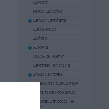
Εργασία
Θέσεις Εργασίας
Επιχειρηματικότητα
Εθελοντισμός
Δράσεις
Αγρονέα
Κοινωνία-Πολιτική
Επιστήμη-Τεχνολογία
Στήλες με άποψη
Συνεργασίες αναγνωστών
Στείλε το δικό σου άρθρο
Εκδόσεις Στέντορας | e-
books