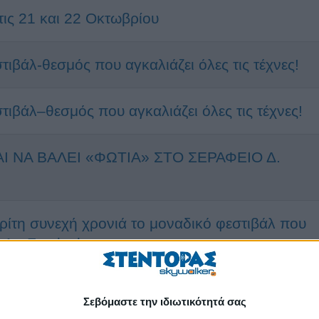
στις 21 και 22 Οκτωβρίου
στιβάλ-θεσμός που αγκαλιάζει όλες τις τέχνες!
στιβάλ–θεσμός που αγκαλιάζει όλες τις τέχνες!
Ι ΝΑ ΒΑΛΕΙ «ΦΩΤΙΑ» ΣΤΟ ΣΕΡΑΦΕΙΟ Δ.
ρίτη συνεχή χρονιά το μοναδικό φεστιβάλ που
 Art Festival
Σεβόμαστε την ιδιωτικότητά σας