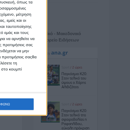
 συσκευή, όπως τα
προσαρμοσμένες
ιεχόμενο, μέτρηση
ς, εμείς και οι
και ταυτοποίησης
ό εμάς και τους
Αθηναϊκό - Μακεδονικό
ια να αρνηθείτε να
Πρακτορείο Ειδήσεων
ς προτιμήσεις σας
νδέχεται να μην
Οι προτιμήσεις σαςθα
λέσετε τη
κ στο κουμπί
ΜΦΩΝΩ