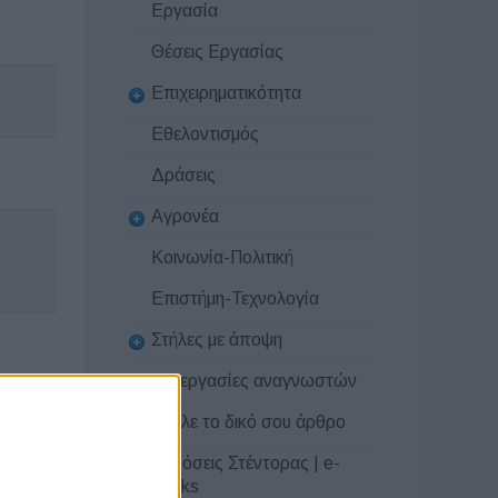
Εργασία
Θέσεις Εργασίας
Επιχειρηματικότητα
Εθελοντισμός
Δράσεις
Αγρονέα
Κοινωνία-Πολιτική
Επιστήμη-Τεχνολογία
Στήλες με άποψη
Συνεργασίες αναγνωστών
Στείλε το δικό σου άρθρο
Εκδόσεις Στέντορας | e-
books