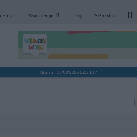
υτότητα
Skywalker.gr
Τεύχη
Άλλα ένθετα
Πέμπτη, 06/08/2026
22:24:17