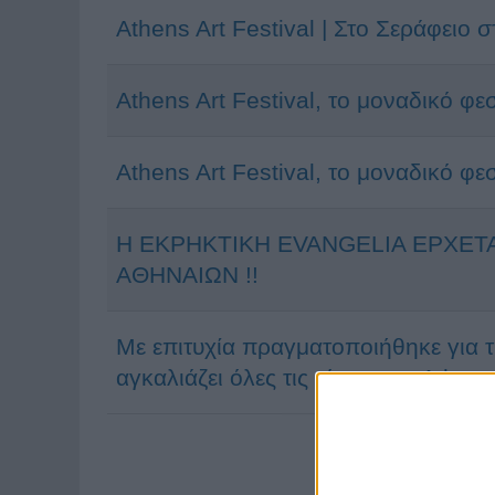
Athens Art Festival | Στο Σεράφειο 
Athens Art Festival, το μοναδικό φε
Athens Art Festival, το μοναδικό φε
Η ΕΚΡΗΚΤΙΚΗ EVANGELIA ΕΡΧΕΤΑ
ΑΘΗΝΑΙΩΝ !!
Με επιτυχία πραγματοποιήθηκε για τ
αγκαλιάζει όλες τις τέχνες, το Athens