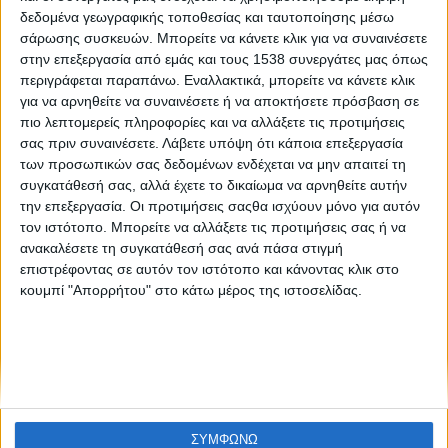
Θεατροπαίγνιον, ένα διαδραστικό παιχνίδι για το αρχαίο
δεδομένα γεωγραφικής τοποθεσίας και ταυτοποίησης μέσω
θέατρο
σάρωσης συσκευών. Μπορείτε να κάνετε κλικ για να συναινέσετε
στην επεξεργασία από εμάς και τους 1538 συνεργάτες μας όπως
περιγράφεται παραπάνω. Εναλλακτικά, μπορείτε να κάνετε κλικ
για να αρνηθείτε να συναινέσετε ή να αποκτήσετε πρόσβαση σε
πιο λεπτομερείς πληροφορίες και να αλλάξετε τις προτιμήσεις
σας πριν συναινέσετε.
Λάβετε υπόψη ότι κάποια επεξεργασία
των προσωπικών σας δεδομένων ενδέχεται να μην απαιτεί τη
συγκατάθεσή σας, αλλά έχετε το δικαίωμα να αρνηθείτε αυτήν
την επεξεργασία. Οι προτιμήσεις σαςθα ισχύουν μόνο για αυτόν
None feed
τον ιστότοπο. Μπορείτε να αλλάξετε τις προτιμήσεις σας ή να
ανακαλέσετε τη συγκατάθεσή σας ανά πάσα στιγμή
επιστρέφοντας σε αυτόν τον ιστότοπο και κάνοντας κλικ στο
κουμπί "Απορρήτου" στο κάτω μέρος της ιστοσελίδας.
CONNECT
NEWSLETTER
ΣΥΜΦΩΝΩ