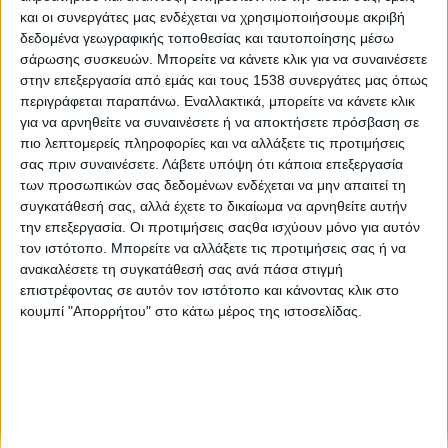
«Επιστροφή στην κανονικότητα» χαρακτηρίζουν
και οι συνεργάτες μας ενδέχεται να χρησιμοποιήσουμε ακριβή
κυβερνητικές πηγές την πλήρη άρση των capital controls
δεδομένα γεωγραφικής τοποθεσίας και ταυτοποίησης μέσω
σάρωσης συσκευών. Μπορείτε να κάνετε κλικ για να συναινέσετε
στην επεξεργασία από εμάς και τους 1538 συνεργάτες μας όπως
Covid-19: Νέα άρση των μέτρων
περιγράφεται παραπάνω. Εναλλακτικά, μπορείτε να κάνετε κλικ
για να αρνηθείτε να συναινέσετε ή να αποκτήσετε πρόσβαση σε
πιο λεπτομερείς πληροφορίες και να αλλάξετε τις προτιμήσεις
Ελλάδα: Ελκυστικός προορισμός της Μεσογείου
σας πριν συναινέσετε.
Λάβετε υπόψη ότι κάποια επεξεργασία
σύμφωνα με έρευνα της Mindhaus και του Pollfish
των προσωπικών σας δεδομένων ενδέχεται να μην απαιτεί τη
συγκατάθεσή σας, αλλά έχετε το δικαίωμα να αρνηθείτε αυτήν
την επεξεργασία. Οι προτιμήσεις σαςθα ισχύουν μόνο για αυτόν
τον ιστότοπο. Μπορείτε να αλλάξετε τις προτιμήσεις σας ή να
ανακαλέσετε τη συγκατάθεσή σας ανά πάσα στιγμή
επιστρέφοντας σε αυτόν τον ιστότοπο και κάνοντας κλικ στο
κουμπί "Απορρήτου" στο κάτω μέρος της ιστοσελίδας.
None feed
CONNECT