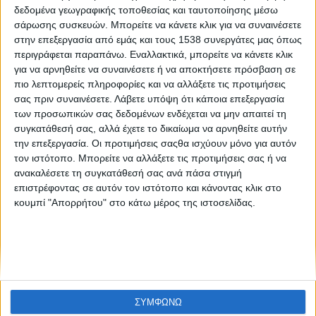
Πες απλώς «όχι» στην αρνητική συμπεριφορά
δεδομένα γεωγραφικής τοποθεσίας και ταυτοποίησης μέσω
σάρωσης συσκευών. Μπορείτε να κάνετε κλικ για να συναινέσετε
στην επεξεργασία από εμάς και τους 1538 συνεργάτες μας όπως
περιγράφεται παραπάνω. Εναλλακτικά, μπορείτε να κάνετε κλικ
για να αρνηθείτε να συναινέσετε ή να αποκτήσετε πρόσβαση σε
πιο λεπτομερείς πληροφορίες και να αλλάξετε τις προτιμήσεις
σας πριν συναινέσετε.
Λάβετε υπόψη ότι κάποια επεξεργασία
των προσωπικών σας δεδομένων ενδέχεται να μην απαιτεί τη
συγκατάθεσή σας, αλλά έχετε το δικαίωμα να αρνηθείτε αυτήν
None feed
την επεξεργασία. Οι προτιμήσεις σαςθα ισχύουν μόνο για αυτόν
τον ιστότοπο. Μπορείτε να αλλάξετε τις προτιμήσεις σας ή να
ανακαλέσετε τη συγκατάθεσή σας ανά πάσα στιγμή
επιστρέφοντας σε αυτόν τον ιστότοπο και κάνοντας κλικ στο
CONNECT
κουμπί "Απορρήτου" στο κάτω μέρος της ιστοσελίδας.
NEWSLETTER
ΣΥΜΦΩΝΩ