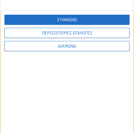
Ο σημαντικότερος παράγοντας της επιτυχίας μας είναι οι
άνθρωποί μας!
ΣΥΜΦΩΝΩ
Οι άνθρωποί μας στον πυρήνα της κουλτούρας και των
ΠΕΡΙΣΣΟΤΕΡΕΣ ΕΠΙΛΟΓΕΣ
αξιών μας
ΔΙΑΦΩΝΩ
Οι άνθρωποί μας, η ασφάλειά σας
None feed