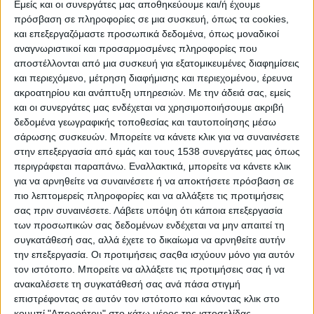
Εμείς και οι συνεργάτες μας αποθηκεύουμε και/ή έχουμε
"Στήλη" ΑΝ-άλατος #10
πρόσβαση σε πληροφορίες σε μια συσκευή, όπως τα cookies,
και επεξεργαζόμαστε προσωπικά δεδομένα, όπως μοναδικοί
αναγνωριστικοί και προσαρμοσμένες πληροφορίες που
"Στήλη" ΑΝ-άλατος #15
αποστέλλονται από μια συσκευή για εξατομικευμένες διαφημίσεις
και περιεχόμενο, μέτρηση διαφήμισης και περιεχομένου, έρευνα
"Στήλη" ΑΝ-άλατος #7
ακροατηρίου και ανάπτυξη υπηρεσιών.
Με την άδειά σας, εμείς
και οι συνεργάτες μας ενδέχεται να χρησιμοποιήσουμε ακριβή
δεδομένα γεωγραφικής τοποθεσίας και ταυτοποίησης μέσω
«Οι άνθρωποί μας είναι η έμπνευση και η κινητήριος
σάρωσης συσκευών. Μπορείτε να κάνετε κλικ για να συναινέσετε
δύναμή μας»
στην επεξεργασία από εμάς και τους 1538 συνεργάτες μας όπως
περιγράφεται παραπάνω. Εναλλακτικά, μπορείτε να κάνετε κλικ
για να αρνηθείτε να συναινέσετε ή να αποκτήσετε πρόσβαση σε
JYSK: «Προσλαμβάνουμε τη διάθεση και εκπαιδεύουμε
πιο λεπτομερείς πληροφορίες και να αλλάξετε τις προτιμήσεις
τις δεξιότητες»
σας πριν συναινέσετε.
Λάβετε υπόψη ότι κάποια επεξεργασία
των προσωπικών σας δεδομένων ενδέχεται να μην απαιτεί τη
συγκατάθεσή σας, αλλά έχετε το δικαίωμα να αρνηθείτε αυτήν
LEROY MERLIN: Προτεραιότητά μας, η εκπαίδευση και η
την επεξεργασία. Οι προτιμήσεις σαςθα ισχύουν μόνο για αυτόν
εξέλιξη των συνεργατών μας
τον ιστότοπο. Μπορείτε να αλλάξετε τις προτιμήσεις σας ή να
ανακαλέσετε τη συγκατάθεσή σας ανά πάσα στιγμή
επιστρέφοντας σε αυτόν τον ιστότοπο και κάνοντας κλικ στο
TÜV Austria Hellas: Αειφόρος ανάπτυξη και εταιρική
κουμπί "Απορρήτου" στο κάτω μέρος της ιστοσελίδας.