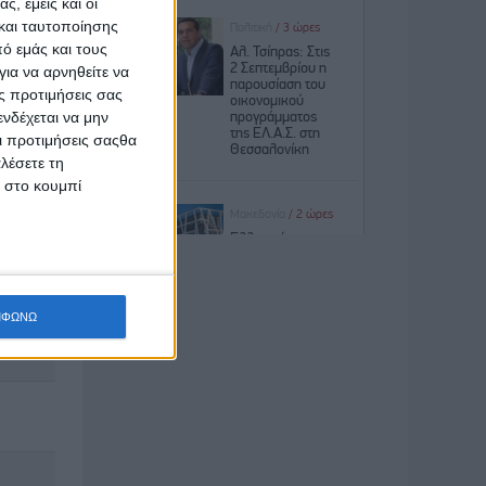
ς, εμείς και οι
και ταυτοποίησης
ό εμάς και τους
ια να αρνηθείτε να
ς προτιμήσεις σας
νδέχεται να μην
Οι προτιμήσεις σαςθα
λέσετε τη
κ στο κουμπί
ΜΦΩΝΩ