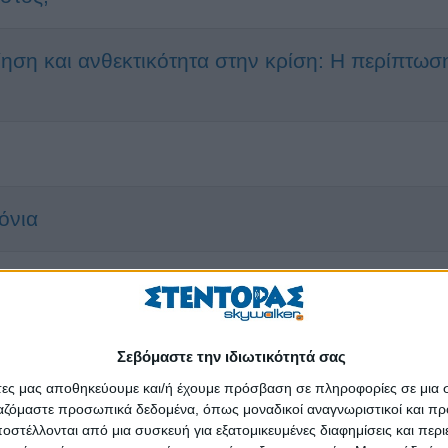
ηση και ανθεκτικότητα στην κρίση: Η περίπτωσ
όνια
ης επιχειρηματικότητας το 2018
Σεβόμαστε την ιδιωτικότητά σας
άτες μας αποθηκεύουμε και/ή έχουμε πρόσβαση σε πληροφορίες σε μια
ργαζόμαστε προσωπικά δεδομένα, όπως μοναδικοί αναγνωριστικοί και 
το στόχαστρο του υπουργείου Εργασίας
στέλλονται από μια συσκευή για εξατομικευμένες διαφημίσεις και περ