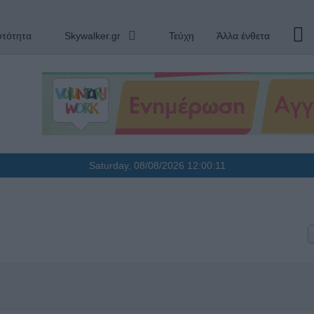
υτότητα
Skywalker.gr
Τεύχη
Άλλα ένθετα
Saturday, 08/08/2026
12:00:11