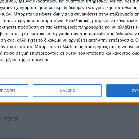
εχομένου, έρευνα ακροατηρίου και ανάπτυξη υπηρεσιών.
Με την άδειά σα
χεται να χρησιμοποιήσουμε ακριβή δεδομένα γεωγραφικής τοποθεσίας 
αμματισμό να σου αλλάξει τη ζωή; Coding
ών. Μπορείτε να κάνετε κλικ για να συναινέσετε στην επεξεργασία απ
τήσεις ξεκίνησαν
 όπως περιγράφεται παραπάνω. Εναλλακτικά, μπορείτε να κάνετε κλικ γ
οκτήσετε πρόσβαση σε πιο λεπτομερείς πληροφορίες και να αλλάξετε τι
βετε υπόψη ότι κάποια επεξεργασία των προσωπικών σας δεδομένων ε
εσή σας, αλλά έχετε το δικαίωμα να αρνηθείτε αυτήν την επεξεργασία. 
τόν τον ιστότοπο. Μπορείτε να αλλάξετε τις προτιμήσεις σας ή να ανακα
 πάσα στιγμή επιστρέφοντας σε αυτόν τον ιστότοπο και κάνοντας κλι
ίου για την εργασία - 17 ερωτήσεις-απαντήσεις
ω μέρος της ιστοσελίδας.
ά;
ΕΠΙΛΟΓΕΣ
ΔΙΑΦΩΝΩ
ΣΥ
 με ψυχική νόσο
ο 2019