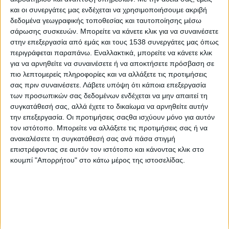
Η αγρότισσα και η τοπική ανάπτυξη
και οι συνεργάτες μας ενδέχεται να χρησιμοποιήσουμε ακριβή
δεδομένα γεωγραφικής τοποθεσίας και ταυτοποίησης μέσω
σάρωσης συσκευών. Μπορείτε να κάνετε κλικ για να συναινέσετε
Η γυναίκα στην τοπική ανάπτυξη
στην επεξεργασία από εμάς και τους 1538 συνεργάτες μας όπως
περιγράφεται παραπάνω. Εναλλακτικά, μπορείτε να κάνετε κλικ
για να αρνηθείτε να συναινέσετε ή να αποκτήσετε πρόσβαση σε
Μια άλλη ματιά στον αγροτικό χώρο
πιο λεπτομερείς πληροφορίες και να αλλάξετε τις προτιμήσεις
σας πριν συναινέσετε.
Λάβετε υπόψη ότι κάποια επεξεργασία
των προσωπικών σας δεδομένων ενδέχεται να μην απαιτεί τη
Οι αγρότισσες συζητούν και τα ασφαλιστικά
συγκατάθεσή σας, αλλά έχετε το δικαίωμα να αρνηθείτε αυτήν
την επεξεργασία. Οι προτιμήσεις σαςθα ισχύουν μόνο για αυτόν
τον ιστότοπο. Μπορείτε να αλλάξετε τις προτιμήσεις σας ή να
ανακαλέσετε τη συγκατάθεσή σας ανά πάσα στιγμή
επιστρέφοντας σε αυτόν τον ιστότοπο και κάνοντας κλικ στο
κουμπί "Απορρήτου" στο κάτω μέρος της ιστοσελίδας.
None feed