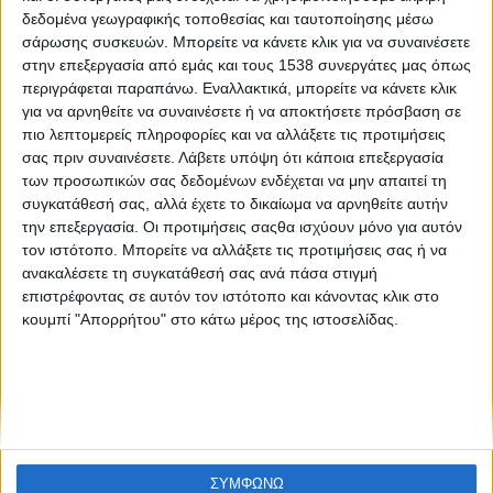
Μικρόβιωμα του Εντέρου και Διατροφή τους
δεδομένα γεωγραφικής τοποθεσίας και ταυτοποίησης μέσω
Καλοκαιρινούς Μήνες: Ο Απόλυτος Σύμμαχος της Υγείας
σάρωσης συσκευών. Μπορείτε να κάνετε κλικ για να συναινέσετε
στην επεξεργασία από εμάς και τους 1538 συνεργάτες μας όπως
περιγράφεται παραπάνω. Εναλλακτικά, μπορείτε να κάνετε κλικ
για να αρνηθείτε να συναινέσετε ή να αποκτήσετε πρόσβαση σε
πιο λεπτομερείς πληροφορίες και να αλλάξετε τις προτιμήσεις
σας πριν συναινέσετε.
Λάβετε υπόψη ότι κάποια επεξεργασία
των προσωπικών σας δεδομένων ενδέχεται να μην απαιτεί τη
συγκατάθεσή σας, αλλά έχετε το δικαίωμα να αρνηθείτε αυτήν
την επεξεργασία. Οι προτιμήσεις σαςθα ισχύουν μόνο για αυτόν
None feed
τον ιστότοπο. Μπορείτε να αλλάξετε τις προτιμήσεις σας ή να
ανακαλέσετε τη συγκατάθεσή σας ανά πάσα στιγμή
επιστρέφοντας σε αυτόν τον ιστότοπο και κάνοντας κλικ στο
κουμπί "Απορρήτου" στο κάτω μέρος της ιστοσελίδας.
CONNECT
NEWSLETTER
ΣΥΜΦΩΝΩ