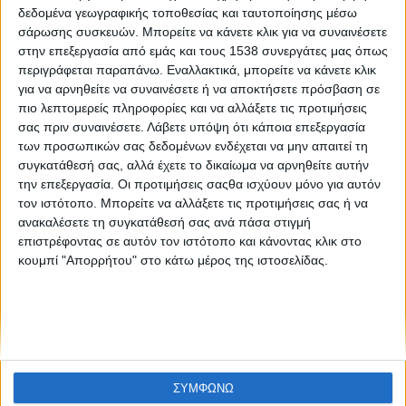
Like like #43
δεδομένα γεωγραφικής τοποθεσίας και ταυτοποίησης μέσω
σάρωσης συσκευών. Μπορείτε να κάνετε κλικ για να συναινέσετε
στην επεξεργασία από εμάς και τους 1538 συνεργάτες μας όπως
περιγράφεται παραπάνω. Εναλλακτικά, μπορείτε να κάνετε κλικ
για να αρνηθείτε να συναινέσετε ή να αποκτήσετε πρόσβαση σε
πιο λεπτομερείς πληροφορίες και να αλλάξετε τις προτιμήσεις
σας πριν συναινέσετε.
Λάβετε υπόψη ότι κάποια επεξεργασία
των προσωπικών σας δεδομένων ενδέχεται να μην απαιτεί τη
συγκατάθεσή σας, αλλά έχετε το δικαίωμα να αρνηθείτε αυτήν
None feed
την επεξεργασία. Οι προτιμήσεις σαςθα ισχύουν μόνο για αυτόν
τον ιστότοπο. Μπορείτε να αλλάξετε τις προτιμήσεις σας ή να
ανακαλέσετε τη συγκατάθεσή σας ανά πάσα στιγμή
επιστρέφοντας σε αυτόν τον ιστότοπο και κάνοντας κλικ στο
CONNECT
κουμπί "Απορρήτου" στο κάτω μέρος της ιστοσελίδας.
NEWSLETTER
ΣΥΜΦΩΝΩ