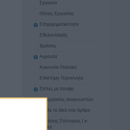
Εργασία
Θέσεις Εργασίας
Επιχειρηματικότητα
Εθελοντισμός
Δράσεις
Αγρονέα
Κοινωνία-Πολιτική
Επιστήμη-Τεχνολογία
Στήλες με άποψη
Συνεργασίες αναγνωστών
Στείλε το δικό σου άρθρο
Εκδόσεις Στέντορας | e-
books