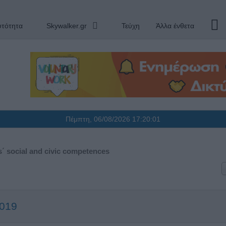
υτότητα
Skywalker.gr
Τεύχη
Άλλα ένθετα
Πέμπτη, 06/08/2026
17:20:01
s΄ social and civic competences
2019