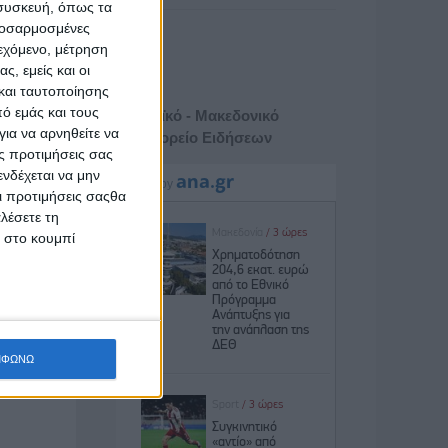
 συσκευή, όπως τα
προσαρμοσμένες
ιεχόμενο, μέτρηση
ς, εμείς και οι
και ταυτοποίησης
ό εμάς και τους
Αθηναϊκό - Μακεδονικό
ια να αρνηθείτε να
Πρακτορείο Ειδήσεων
ς προτιμήσεις σας
νδέχεται να μην
Οι προτιμήσεις σαςθα
λέσετε τη
κ στο κουμπί
ΜΦΩΝΩ