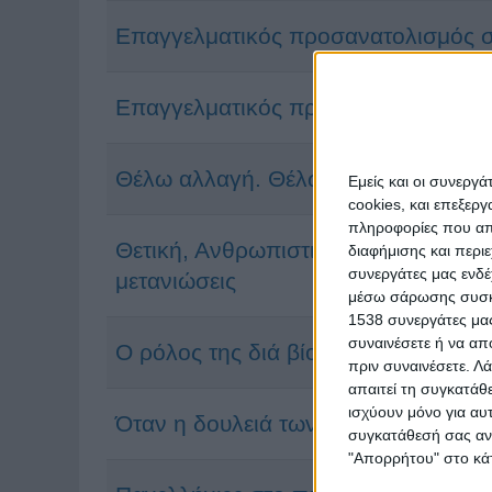
Επαγγελματικός προσανατολισμός στ
Επαγγελματικός προσανατολισμός τ
Θέλω αλλαγή. Θέλω άλλη δουλειά. Θ
Εμείς και οι συνεργ
cookies, και επεξε
πληροφορίες που απο
Θετική, Ανθρωπιστική ή Οικονομική 
διαφήμισης και περι
συνεργάτες μας ενδέ
μετανιώσεις
μέσω σάρωσης συσκευ
1538 συνεργάτες μας
συναινέσετε ή να απ
Ο ρόλος της διά βίου μάθησης στην
πριν συναινέσετε.
Λά
απαιτεί τη συγκατάθ
ισχύουν μόνο για αυ
Όταν η δουλειά των ονείρων μας γίν
συγκατάθεσή σας ανά
"Απορρήτου" στο κάτ