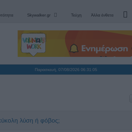
υτότητα
Skywalker.gr
Τεύχη
Άλλα ένθετα
Παρασκευή, 07/08/2026
06:31:06
εύκολη λύση ή φόβος;