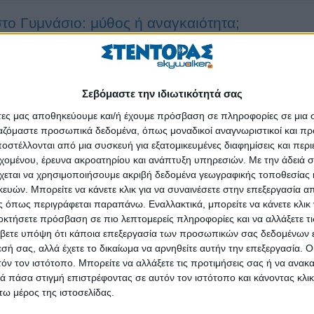
ο Γυμνάσιο: μύθος ή αναγκαιότητα;
ο 2025: Προκλήσεις και προοπτικές
Σεβόμαστε την ιδιωτικότητά σας
έλω τα θέλω μου..
άτες μας αποθηκεύουμε και/ή έχουμε πρόσβαση σε πληροφορίες σε μια
ργαζόμαστε προσωπικά δεδομένα, όπως μοναδικοί αναγνωριστικοί και 
στέλλονται από μια συσκευή για εξατομικευμένες διαφημίσεις και περ
κατεύθυνση; Οδηγός για να επιλέξεις χωρίς να 
εχομένου, έρευνα ακροατηρίου και ανάπτυξη υπηρεσιών.
Με την άδειά σα
χεται να χρησιμοποιήσουμε ακριβή δεδομένα γεωγραφικής τοποθεσίας 
ών. Μπορείτε να κάνετε κλικ για να συναινέσετε στην επεξεργασία απ
 όπως περιγράφεται παραπάνω. Εναλλακτικά, μπορείτε να κάνετε κλικ γ
οκτήσετε πρόσβαση σε πιο λεπτομερείς πληροφορίες και να αλλάξετε τι
 εποχή της Τεχνητής Νοημοσύνης
βετε υπόψη ότι κάποια επεξεργασία των προσωπικών σας δεδομένων ε
εσή σας, αλλά έχετε το δικαίωμα να αρνηθείτε αυτήν την επεξεργασία. 
τόν τον ιστότοπο. Μπορείτε να αλλάξετε τις προτιμήσεις σας ή να ανακα
εται δουλεία
 πάσα στιγμή επιστρέφοντας σε αυτόν τον ιστότοπο και κάνοντας κλι
ω μέρος της ιστοσελίδας.