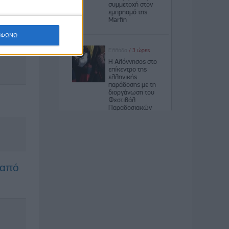
ΜΦΩΝΩ
 από