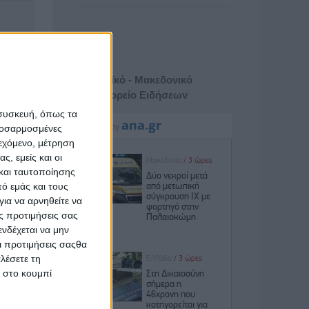
Αθηναϊκό - Μακεδονικό
Πρακτορείο Ειδήσεων
 συσκευή, όπως τα
προσαρμοσμένες
ιεχόμενο, μέτρηση
το
ς, εμείς και οι
και ταυτοποίησης
ό εμάς και τους
ια να αρνηθείτε να
ς προτιμήσεις σας
νδέχεται να μην
Οι προτιμήσεις σαςθα
λέσετε τη
κ στο κουμπί