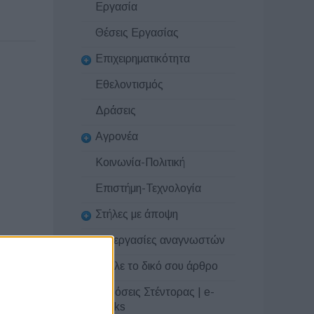
Εργασία
Θέσεις Εργασίας
Επιχειρηματικότητα
Εθελοντισμός
Δράσεις
Αγρονέα
Κοινωνία-Πολιτική
Επιστήμη-Τεχνολογία
Στήλες με άποψη
Συνεργασίες αναγνωστών
Στείλε το δικό σου άρθρο
Εκδόσεις Στέντορας | e-
books