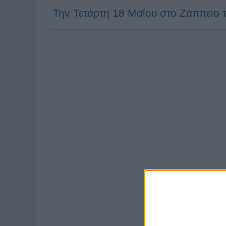
Την Τετάρτη 18 Μαΐου στο Ζάππειο