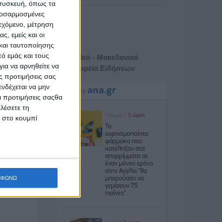
 συσκευή, όπως τα
προσαρμοσμένες
ιεχόμενο, μέτρηση
ς, εμείς και οι
και ταυτοποίησης
ό εμάς και τους
Αθηναϊκό - Μακεδονικό
ια να αρνηθείτε να
Πρακτορείο Ειδήσεων
ς προτιμήσεις σας
νδέχεται να μην
Οι προτιμήσεις σαςθα
λέσετε τη
κ στο κουμπί
ΜΦΩΝΩ