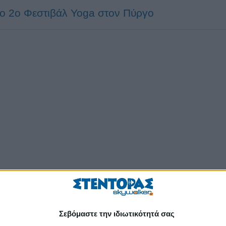
το 2ο Φεστιβάλ Yoga στον Πύργο
Σεβόμαστε την ιδιωτικότητά σας