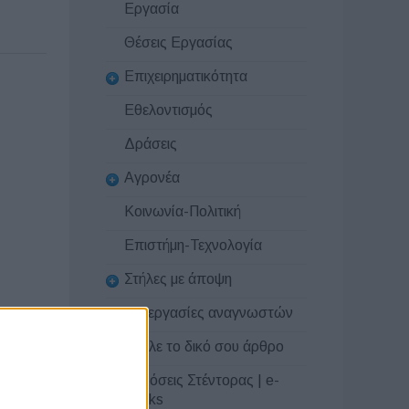
Εργασία
Θέσεις Εργασίας
Επιχειρηματικότητα
Εθελοντισμός
Δράσεις
Αγρονέα
Κοινωνία-Πολιτική
Επιστήμη-Τεχνολογία
Στήλες με άποψη
Συνεργασίες αναγνωστών
Στείλε το δικό σου άρθρο
Εκδόσεις Στέντορας | e-
books