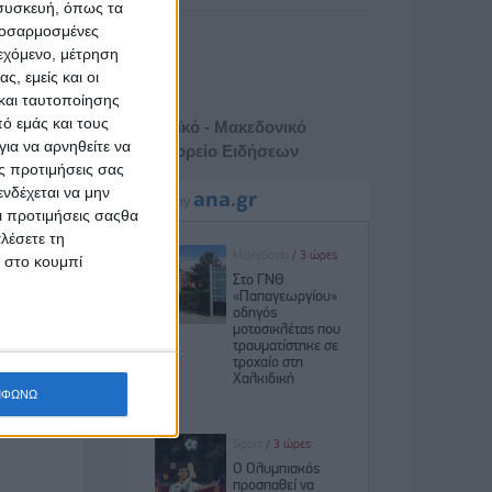
 συσκευή, όπως τα
προσαρμοσμένες
ιεχόμενο, μέτρηση
ς, εμείς και οι
και ταυτοποίησης
ό εμάς και τους
Αθηναϊκό - Μακεδονικό
ια να αρνηθείτε να
Πρακτορείο Ειδήσεων
ς προτιμήσεις σας
νδέχεται να μην
Οι προτιμήσεις σαςθα
λέσετε τη
κ στο κουμπί
ΜΦΩΝΩ