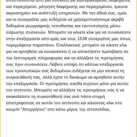
αποστέλλονται από μια συσκευή για εξατομικευμένες διαφημίσεις
1 Αυγούστου: Ημέρα Προσκοπικής Μαντίλας
και περιεχόμενο, μέτρηση διαφήμισης και περιεχομένου, έρευνα
ακροατηρίου και ανάπτυξη υπηρεσιών.
Με την άδειά σας, εμείς
και οι συνεργάτες μας ενδέχεται να χρησιμοποιήσουμε ακριβή
50 ή 93 ή 100 χρόνια προσκοπισμού Θέρμης
δεδομένα γεωγραφικής τοποθεσίας και ταυτοποίησης μέσω
σάρωσης συσκευών. Μπορείτε να κάνετε κλικ για να συναινέσετε
στην επεξεργασία από εμάς και τους 1538 συνεργάτες μας όπως
Από τη λογοτεχνία στην καθημερινή ζωή
περιγράφεται παραπάνω. Εναλλακτικά, μπορείτε να κάνετε κλικ
για να αρνηθείτε να συναινέσετε ή να αποκτήσετε πρόσβαση σε
Διάλογος για σκέψη πριν αγοράσουμε
πιο λεπτομερείς πληροφορίες και να αλλάξετε τις προτιμήσεις
σας πριν συναινέσετε.
Λάβετε υπόψη ότι κάποια επεξεργασία
των προσωπικών σας δεδομένων ενδέχεται να μην απαιτεί τη
Η τοπική ανάπτυξη είναι υπόθεση όλων
συγκατάθεσή σας, αλλά έχετε το δικαίωμα να αρνηθείτε αυτήν
την επεξεργασία. Οι προτιμήσεις σαςθα ισχύουν μόνο για αυτόν
τον ιστότοπο. Μπορείτε να αλλάξετε τις προτιμήσεις σας ή να
Μετά τα πρώτα 50 χρόνια προσκοπισμού στη Θέρμη
ανακαλέσετε τη συγκατάθεσή σας ανά πάσα στιγμή
επιστρέφοντας σε αυτόν τον ιστότοπο και κάνοντας κλικ στο
κουμπί "Απορρήτου" στο κάτω μέρος της ιστοσελίδας.
Ο ορισμός της τοπικής ανάπτυξης
Οι αξίες βάση για την κοινωνική οικονομία