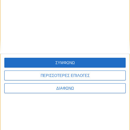
Συνεταιρισμοί για αξιοπρεπή εργασία
None feed
ΣΥΜΦΩΝΩ
ΠΕΡΙΣΣΟΤΕΡΕΣ ΕΠΙΛΟΓΕΣ
CONNECT
ΔΙΑΦΩΝΩ
NEWSLETTER