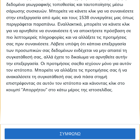
«1975» ή Πιο γρήγορα, Εμμανουέλα! Σκότωσε! Σκότωσε!
δεδομένα γεωγραφικής τοποθεσίας και ταυτοποίησης μέσω
σάρωσης συσκευών. Μπορείτε να κάνετε κλικ για να συναινέσετε
στην επεξεργασία από εμάς και τους 1538 συνεργάτες μας όπως
περιγράφεται παραπάνω. Εναλλακτικά, μπορείτε να κάνετε κλικ
για να αρνηθείτε να συναινέσετε ή να αποκτήσετε πρόσβαση σε
πιο λεπτομερείς πληροφορίες και να αλλάξετε τις προτιμήσεις
σας πριν συναινέσετε.
Λάβετε υπόψη ότι κάποια επεξεργασία
των προσωπικών σας δεδομένων ενδέχεται να μην απαιτεί τη
συγκατάθεσή σας, αλλά έχετε το δικαίωμα να αρνηθείτε αυτήν
None feed
την επεξεργασία. Οι προτιμήσεις σαςθα ισχύουν μόνο για αυτόν
τον ιστότοπο. Μπορείτε να αλλάξετε τις προτιμήσεις σας ή να
ανακαλέσετε τη συγκατάθεσή σας ανά πάσα στιγμή
επιστρέφοντας σε αυτόν τον ιστότοπο και κάνοντας κλικ στο
CONNECT
κουμπί "Απορρήτου" στο κάτω μέρος της ιστοσελίδας.
NEWSLETTER
ΣΥΜΦΩΝΩ